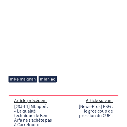
mike maignan
milan ac
Article précédent
Article suivant
[23J-L1] Mbappé :
[News-Pros] PSG :
« La qualité
le gros coup de
technique de Ben
pression du CUP !
Arfa ne s’achète pas
à Carrefour »