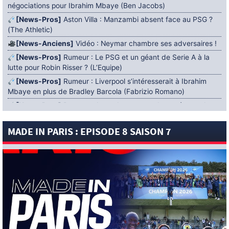
négociations pour Ibrahim Mbaye (Ben Jacobs)
[News-Pros]
Aston Villa : Manzambi absent face au PSG ?
(The Athletic)
[News-Anciens]
Vidéo : Neymar chambre ses adversaires !
[News-Pros]
Rumeur : Le PSG et un géant de Serie A à la
lutte pour Robin Risser ? (L’Equipe)
[News-Pros]
Rumeur : Liverpool s’intéresserait à Ibrahim
Mbaye en plus de Bradley Barcola (Fabrizio Romano)
[News-Pros]
Rumeur : Accord contractuel trouvé entre le
PSG et Mika Godts (Fabrizio Romano)
MADE IN PARIS : EPISODE 8 SAISON 7
[News-Pros]
Rumeur : Le PSG aurait lancé un ultimatum
pour boucler le dossier Ferran Torres (Matteo Moretto)
4 AOÛT 2026
[News-Formation]
Mercato : Khalil Ayari prêté à Dunkerque
(Officiel)
[News-Anciens]
Leverkusen : un retour de Diaby envisagé
(Foot Mercato)
[News-Formation]
Nsoki va filer au Dinamo Zagreb
(L’Equipe)