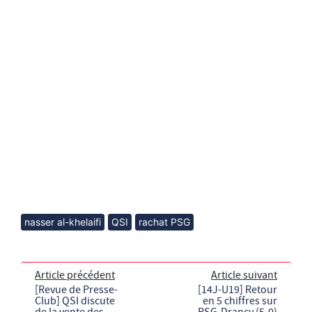
nasser al-khelaifi
QSI
rachat PSG
Article précédent
Article suivant
[Revue de Presse-
[14J-U19] Retour
Club] QSI discute
en 5 chiffres sur