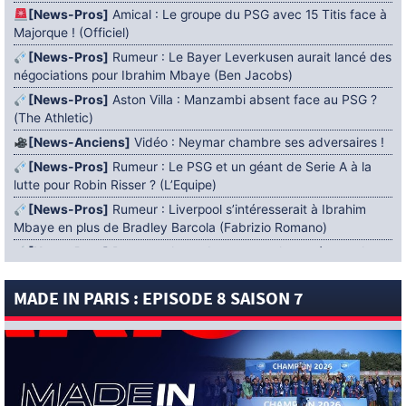
[News-Pros]
Amical : Le groupe du PSG avec 15 Titis face à
Majorque ! (Officiel)
[News-Pros]
Rumeur : Le Bayer Leverkusen aurait lancé des
négociations pour Ibrahim Mbaye (Ben Jacobs)
[News-Pros]
Aston Villa : Manzambi absent face au PSG ?
(The Athletic)
[News-Anciens]
Vidéo : Neymar chambre ses adversaires !
[News-Pros]
Rumeur : Le PSG et un géant de Serie A à la
lutte pour Robin Risser ? (L’Equipe)
[News-Pros]
Rumeur : Liverpool s’intéresserait à Ibrahim
Mbaye en plus de Bradley Barcola (Fabrizio Romano)
[News-Pros]
Rumeur : Accord contractuel trouvé entre le
PSG et Mika Godts (Fabrizio Romano)
MADE IN PARIS : EPISODE 8 SAISON 7
[News-Pros]
Rumeur : Le PSG aurait lancé un ultimatum
pour boucler le dossier Ferran Torres (Matteo Moretto)
4 AOÛT 2026
[News-Formation]
Mercato : Khalil Ayari prêté à Dunkerque
(Officiel)