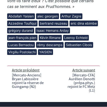
vont-ils faire d’eux ? C’est possible que certains
cas se terminent aux Prud’hommes. »
Abdallah Yaisien
alec georgen
Arthur Zagre
Azzedine Toufiqui
bertrand reuzeau
eric dina ebimbe
grégory durand
Isaac Hemans Arday
jean-françois pien
Kévin Rimane
Leeroy Echteld
Lucas Bernadou
rémy descamps
Sébastien Cibois
Virgiliu Postolachi
YAISIEN
Article précédent
Article suivant
[Mercato-Anciens]
[Mercato-CFA]
Bryan Labissière
Aurélien Denotti
rejoint la réserve de
(prépa.phys.)
Guingamp (N2)
rejoint le FC Metz
(L1)