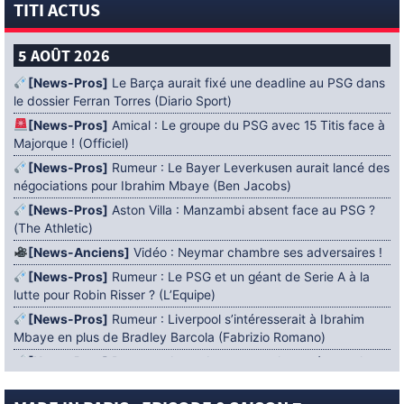
TITI ACTUS
5 AOÛT 2026
[News-Pros]
Le Barça aurait fixé une deadline au PSG dans
le dossier Ferran Torres (Diario Sport)
[News-Pros]
Amical : Le groupe du PSG avec 15 Titis face à
Majorque ! (Officiel)
[News-Pros]
Rumeur : Le Bayer Leverkusen aurait lancé des
négociations pour Ibrahim Mbaye (Ben Jacobs)
[News-Pros]
Aston Villa : Manzambi absent face au PSG ?
(The Athletic)
[News-Anciens]
Vidéo : Neymar chambre ses adversaires !
[News-Pros]
Rumeur : Le PSG et un géant de Serie A à la
lutte pour Robin Risser ? (L’Equipe)
[News-Pros]
Rumeur : Liverpool s’intéresserait à Ibrahim
Mbaye en plus de Bradley Barcola (Fabrizio Romano)
[News-Pros]
Rumeur : Accord contractuel trouvé entre le
PSG et Mika Godts (Fabrizio Romano)
[News-Pros]
Rumeur : Le PSG aurait lancé un ultimatum