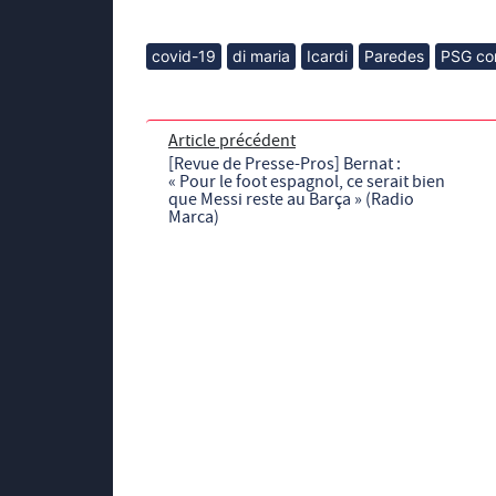
covid-19
di maria
Icardi
Paredes
PSG co
Article précédent
[Revue de Presse-Pros] Bernat :
« Pour le foot espagnol, ce serait bien
que Messi reste au Barça » (Radio
Marca)