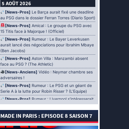
5 AOÛT 2026
[News-Pros]
Le Barça aurait fixé une deadline
au PSG dans le dossier Ferran Torres (Diario Sport)
[News-Pros]
Amical : Le groupe du PSG avec
15 Titis face à Majorque ! (Officiel)
[News-Pros]
Rumeur : Le Bayer Leverkusen
aurait lancé des négociations pour Ibrahim Mbaye
(Ben Jacobs)
[News-Pros]
Aston Villa : Manzambi absent
face au PSG ? (The Athletic)
[News-Anciens]
Vidéo : Neymar chambre ses
adversaires !
[News-Pros]
Rumeur : Le PSG et un géant de
Serie A à la lutte pour Robin Risser ? (L’Equipe)
[News-Pros]
Rumeur : Liverpool s’intéresserait
à Ibrahim Mbaye en plus de Bradley Barcola
(Fabrizio Romano)
MADE IN PARIS : EPISODE 8 SAISON 7
[News-Pros]
Rumeur : Accord contractuel
trouvé entre le PSG et Mika Godts (Fabrizio