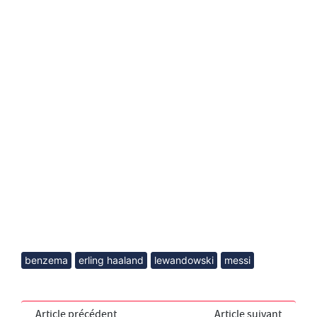
benzema
erling haaland
lewandowski
messi
Article précédent
Article suivant