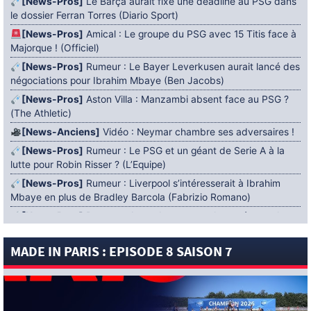
[News-Pros]
Le Barça aurait fixé une deadline au PSG dans
le dossier Ferran Torres (Diario Sport)
[News-Pros]
Amical : Le groupe du PSG avec 15 Titis face à
Majorque ! (Officiel)
[News-Pros]
Rumeur : Le Bayer Leverkusen aurait lancé des
négociations pour Ibrahim Mbaye (Ben Jacobs)
[News-Pros]
Aston Villa : Manzambi absent face au PSG ?
(The Athletic)
[News-Anciens]
Vidéo : Neymar chambre ses adversaires !
[News-Pros]
Rumeur : Le PSG et un géant de Serie A à la
lutte pour Robin Risser ? (L’Equipe)
[News-Pros]
Rumeur : Liverpool s’intéresserait à Ibrahim
Mbaye en plus de Bradley Barcola (Fabrizio Romano)
[News-Pros]
Rumeur : Accord contractuel trouvé entre le
PSG et Mika Godts (Fabrizio Romano)
MADE IN PARIS : EPISODE 8 SAISON 7
[News-Pros]
Rumeur : Le PSG aurait lancé un ultimatum
pour boucler le dossier Ferran Torres (Matteo Moretto)
4 AOÛT 2026
[News-Formation]
Mercato : Khalil Ayari prêté à Dunkerque