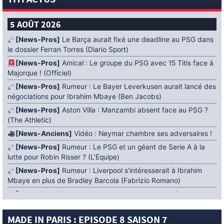
TITI ACTUS
5 AOÛT 2026
[News-Pros]
Le Barça aurait fixé une deadline au PSG dans
le dossier Ferran Torres (Diario Sport)
[News-Pros]
Amical : Le groupe du PSG avec 15 Titis face à
Majorque ! (Officiel)
[News-Pros]
Rumeur : Le Bayer Leverkusen aurait lancé des
négociations pour Ibrahim Mbaye (Ben Jacobs)
[News-Pros]
Aston Villa : Manzambi absent face au PSG ?
(The Athletic)
[News-Anciens]
Vidéo : Neymar chambre ses adversaires !
[News-Pros]
Rumeur : Le PSG et un géant de Serie A à la
lutte pour Robin Risser ? (L’Equipe)
[News-Pros]
Rumeur : Liverpool s’intéresserait à Ibrahim
Mbaye en plus de Bradley Barcola (Fabrizio Romano)
[News-Pros]
Rumeur : Accord contractuel trouvé entre le
PSG et Mika Godts (Fabrizio Romano)
MADE IN PARIS : EPISODE 8 SAISON 7
[News-Pros]
Rumeur : Le PSG aurait lancé un ultimatum