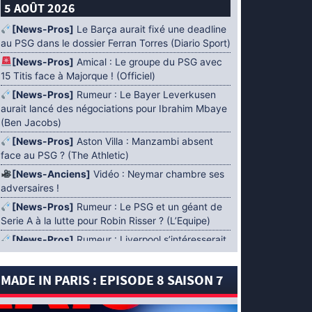
5 AOÛT 2026
[News-Pros]
Le Barça aurait fixé une deadline
au PSG dans le dossier Ferran Torres (Diario Sport)
[News-Pros]
Amical : Le groupe du PSG avec
15 Titis face à Majorque ! (Officiel)
[News-Pros]
Rumeur : Le Bayer Leverkusen
aurait lancé des négociations pour Ibrahim Mbaye
(Ben Jacobs)
[News-Pros]
Aston Villa : Manzambi absent
face au PSG ? (The Athletic)
[News-Anciens]
Vidéo : Neymar chambre ses
adversaires !
[News-Pros]
Rumeur : Le PSG et un géant de
Serie A à la lutte pour Robin Risser ? (L’Equipe)
[News-Pros]
Rumeur : Liverpool s’intéresserait
à Ibrahim Mbaye en plus de Bradley Barcola
(Fabrizio Romano)
MADE IN PARIS : EPISODE 8 SAISON 7
[News-Pros]
Rumeur : Accord contractuel
trouvé entre le PSG et Mika Godts (Fabrizio