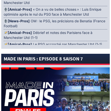
Manchester Utd
[Amical-Pros]
« On a vu de belles choses » : Luis Enrique
optimiste après le nul du PSG face à Manchester Utd
[News-Pros]
OM : le PSG, les précisions de Benatia (France
Football)
[Amical-Pros]
Débrief et notes des Parisiens face à
Manchester Utd (1-1)
[Amical-Pros]
Le PSG accroché par Manchester Utd (1-1)
[News-Pros]
Amical : Lens battu par Sunderland avant le
PSG
MADE IN PARIS : EPISODE 8 SAISON 7
5 AOÛT 2026
[News-Pros]
Le Barça aurait fixé une deadline au PSG dans
le dossier Ferran Torres (Diario Sport)
[News-Pros]
Amical : Le groupe du PSG avec 15 Titis face à
Majorque ! (Officiel)
[News-Pros]
Rumeur : Le Bayer Leverkusen aurait lancé des
négociations pour Ibrahim Mbaye (Ben Jacobs)
[News-Pros]
Aston Villa : Manzambi absent face au PSG ?
(The Athletic)