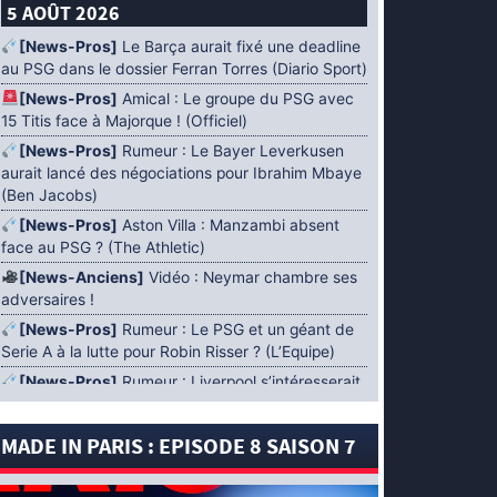
5 AOÛT 2026
[News-Pros]
Le Barça aurait fixé une deadline
au PSG dans le dossier Ferran Torres (Diario Sport)
[News-Pros]
Amical : Le groupe du PSG avec
15 Titis face à Majorque ! (Officiel)
[News-Pros]
Rumeur : Le Bayer Leverkusen
aurait lancé des négociations pour Ibrahim Mbaye
(Ben Jacobs)
[News-Pros]
Aston Villa : Manzambi absent
face au PSG ? (The Athletic)
[News-Anciens]
Vidéo : Neymar chambre ses
adversaires !
[News-Pros]
Rumeur : Le PSG et un géant de
Serie A à la lutte pour Robin Risser ? (L’Equipe)
[News-Pros]
Rumeur : Liverpool s’intéresserait
à Ibrahim Mbaye en plus de Bradley Barcola
(Fabrizio Romano)
MADE IN PARIS : EPISODE 8 SAISON 7
[News-Pros]
Rumeur : Accord contractuel
trouvé entre le PSG et Mika Godts (Fabrizio