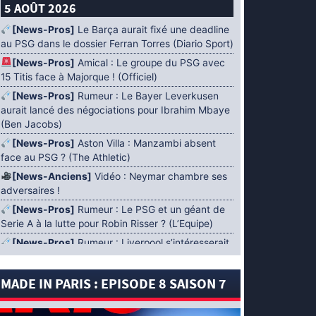
5 AOÛT 2026
[News-Pros]
Le Barça aurait fixé une deadline
au PSG dans le dossier Ferran Torres (Diario Sport)
[News-Pros]
Amical : Le groupe du PSG avec
15 Titis face à Majorque ! (Officiel)
[News-Pros]
Rumeur : Le Bayer Leverkusen
aurait lancé des négociations pour Ibrahim Mbaye
(Ben Jacobs)
[News-Pros]
Aston Villa : Manzambi absent
face au PSG ? (The Athletic)
[News-Anciens]
Vidéo : Neymar chambre ses
adversaires !
[News-Pros]
Rumeur : Le PSG et un géant de
Serie A à la lutte pour Robin Risser ? (L’Equipe)
[News-Pros]
Rumeur : Liverpool s’intéresserait
à Ibrahim Mbaye en plus de Bradley Barcola
(Fabrizio Romano)
MADE IN PARIS : EPISODE 8 SAISON 7
[News-Pros]
Rumeur : Accord contractuel
trouvé entre le PSG et Mika Godts (Fabrizio