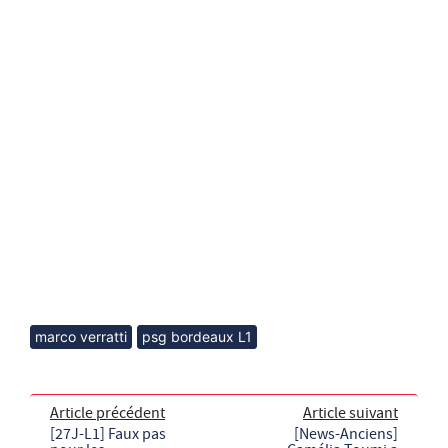
marco verratti
psg bordeaux L1
Article précédent
Article suivant
[27J-L1] Faux pas
[News-Anciens]