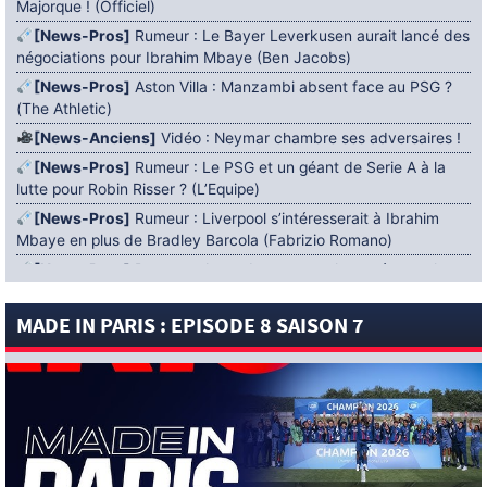
Majorque ! (Officiel)
[News-Pros]
Rumeur : Le Bayer Leverkusen aurait lancé des
négociations pour Ibrahim Mbaye (Ben Jacobs)
[News-Pros]
Aston Villa : Manzambi absent face au PSG ?
(The Athletic)
[News-Anciens]
Vidéo : Neymar chambre ses adversaires !
[News-Pros]
Rumeur : Le PSG et un géant de Serie A à la
lutte pour Robin Risser ? (L’Equipe)
[News-Pros]
Rumeur : Liverpool s’intéresserait à Ibrahim
Mbaye en plus de Bradley Barcola (Fabrizio Romano)
[News-Pros]
Rumeur : Accord contractuel trouvé entre le
PSG et Mika Godts (Fabrizio Romano)
MADE IN PARIS : EPISODE 8 SAISON 7
[News-Pros]
Rumeur : Le PSG aurait lancé un ultimatum
pour boucler le dossier Ferran Torres (Matteo Moretto)
4 AOÛT 2026
[News-Formation]
Mercato : Khalil Ayari prêté à Dunkerque
(Officiel)
[News-Anciens]
Leverkusen : un retour de Diaby envisagé
(Foot Mercato)