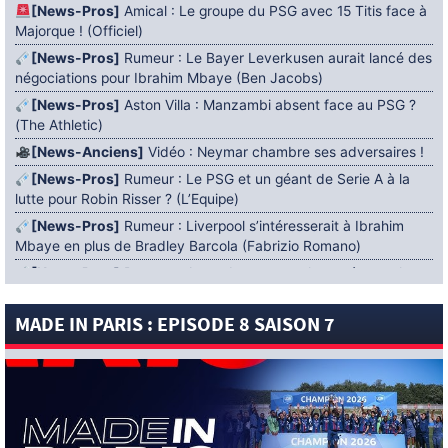
[News-Pros]
Amical : Le groupe du PSG avec 15 Titis face à
Majorque ! (Officiel)
[News-Pros]
Rumeur : Le Bayer Leverkusen aurait lancé des
négociations pour Ibrahim Mbaye (Ben Jacobs)
[News-Pros]
Aston Villa : Manzambi absent face au PSG ?
(The Athletic)
[News-Anciens]
Vidéo : Neymar chambre ses adversaires !
[News-Pros]
Rumeur : Le PSG et un géant de Serie A à la
lutte pour Robin Risser ? (L’Equipe)
[News-Pros]
Rumeur : Liverpool s’intéresserait à Ibrahim
Mbaye en plus de Bradley Barcola (Fabrizio Romano)
[News-Pros]
Rumeur : Accord contractuel trouvé entre le
PSG et Mika Godts (Fabrizio Romano)
MADE IN PARIS : EPISODE 8 SAISON 7
[News-Pros]
Rumeur : Le PSG aurait lancé un ultimatum
pour boucler le dossier Ferran Torres (Matteo Moretto)
4 AOÛT 2026
[News-Formation]
Mercato : Khalil Ayari prêté à Dunkerque
(Officiel)
[News-Anciens]
Leverkusen : un retour de Diaby envisagé