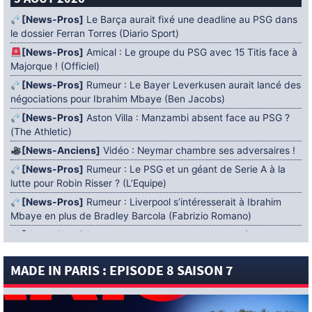
5 AOÛT 2026
[News-Pros]
Le Barça aurait fixé une deadline au PSG dans
le dossier Ferran Torres (Diario Sport)
[News-Pros]
Amical : Le groupe du PSG avec 15 Titis face à
Majorque ! (Officiel)
[News-Pros]
Rumeur : Le Bayer Leverkusen aurait lancé des
négociations pour Ibrahim Mbaye (Ben Jacobs)
[News-Pros]
Aston Villa : Manzambi absent face au PSG ?
(The Athletic)
[News-Anciens]
Vidéo : Neymar chambre ses adversaires !
[News-Pros]
Rumeur : Le PSG et un géant de Serie A à la
lutte pour Robin Risser ? (L’Equipe)
[News-Pros]
Rumeur : Liverpool s’intéresserait à Ibrahim
Mbaye en plus de Bradley Barcola (Fabrizio Romano)
[News-Pros]
Rumeur : Accord contractuel trouvé entre le
PSG et Mika Godts (Fabrizio Romano)
MADE IN PARIS : EPISODE 8 SAISON 7
[News-Pros]
Rumeur : Le PSG aurait lancé un ultimatum
pour boucler le dossier Ferran Torres (Matteo Moretto)
4 AOÛT 2026