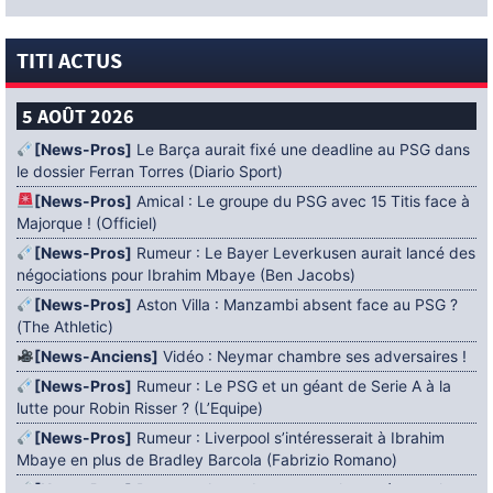
TITI ACTUS
5 AOÛT 2026
[News-Pros]
Le Barça aurait fixé une deadline au PSG dans
le dossier Ferran Torres (Diario Sport)
[News-Pros]
Amical : Le groupe du PSG avec 15 Titis face à
Majorque ! (Officiel)
[News-Pros]
Rumeur : Le Bayer Leverkusen aurait lancé des
négociations pour Ibrahim Mbaye (Ben Jacobs)
[News-Pros]
Aston Villa : Manzambi absent face au PSG ?
(The Athletic)
[News-Anciens]
Vidéo : Neymar chambre ses adversaires !
[News-Pros]
Rumeur : Le PSG et un géant de Serie A à la
lutte pour Robin Risser ? (L’Equipe)
[News-Pros]
Rumeur : Liverpool s’intéresserait à Ibrahim
Mbaye en plus de Bradley Barcola (Fabrizio Romano)
[News-Pros]
Rumeur : Accord contractuel trouvé entre le