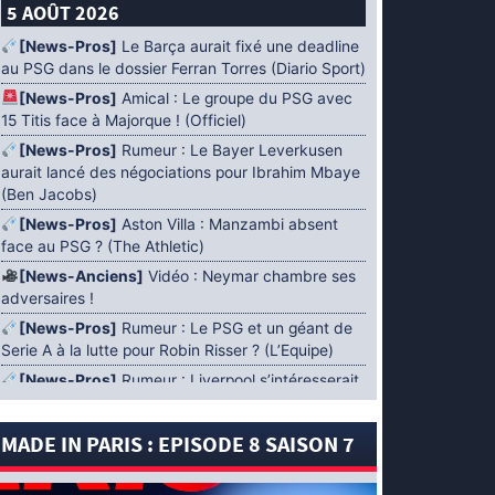
5 AOÛT 2026
[News-Pros]
Le Barça aurait fixé une deadline
au PSG dans le dossier Ferran Torres (Diario Sport)
[News-Pros]
Amical : Le groupe du PSG avec
15 Titis face à Majorque ! (Officiel)
[News-Pros]
Rumeur : Le Bayer Leverkusen
aurait lancé des négociations pour Ibrahim Mbaye
(Ben Jacobs)
[News-Pros]
Aston Villa : Manzambi absent
face au PSG ? (The Athletic)
[News-Anciens]
Vidéo : Neymar chambre ses
adversaires !
[News-Pros]
Rumeur : Le PSG et un géant de
Serie A à la lutte pour Robin Risser ? (L’Equipe)
[News-Pros]
Rumeur : Liverpool s’intéresserait
à Ibrahim Mbaye en plus de Bradley Barcola
(Fabrizio Romano)
MADE IN PARIS : EPISODE 8 SAISON 7
[News-Pros]
Rumeur : Accord contractuel
trouvé entre le PSG et Mika Godts (Fabrizio