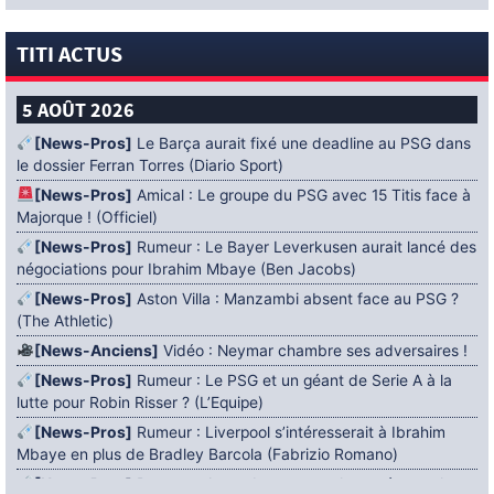
TITI ACTUS
5 AOÛT 2026
[News-Pros]
Le Barça aurait fixé une deadline au PSG dans
le dossier Ferran Torres (Diario Sport)
[News-Pros]
Amical : Le groupe du PSG avec 15 Titis face à
Majorque ! (Officiel)
[News-Pros]
Rumeur : Le Bayer Leverkusen aurait lancé des
négociations pour Ibrahim Mbaye (Ben Jacobs)
[News-Pros]
Aston Villa : Manzambi absent face au PSG ?
(The Athletic)
[News-Anciens]
Vidéo : Neymar chambre ses adversaires !
[News-Pros]
Rumeur : Le PSG et un géant de Serie A à la
lutte pour Robin Risser ? (L’Equipe)
[News-Pros]
Rumeur : Liverpool s’intéresserait à Ibrahim
Mbaye en plus de Bradley Barcola (Fabrizio Romano)
[News-Pros]
Rumeur : Accord contractuel trouvé entre le