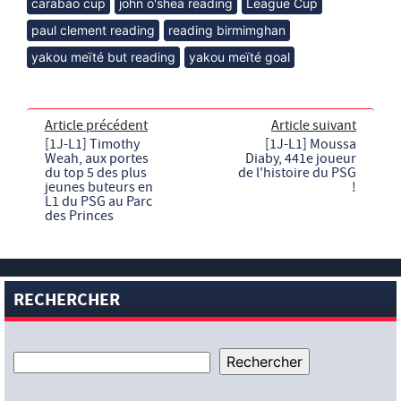
carabao cup
john o'shea reading
League Cup
paul clement reading
reading birmimghan
yakou meïté but reading
yakou meïté goal
Article précédent
Article suivant
[1J-L1] Timothy
[1J-L1] Moussa
Weah, aux portes
Diaby, 441e joueur
du top 5 des plus
de l'histoire du PSG
jeunes buteurs en
!
L1 du PSG au Parc
des Princes
RECHERCHER