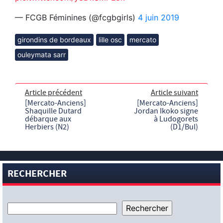
— FCGB Féminines (@fcgbgirls)
4 juin 2019
girondins de bordeaux
lille osc
mercato
ouleymata sarr
Article précédent
Article suivant
[Mercato-Anciens]
[Mercato-Anciens]
Shaquille Dutard
Jordan Ikoko signe
débarque aux
à Ludogorets
Herbiers (N2)
(D1/Bul)
RECHERCHER