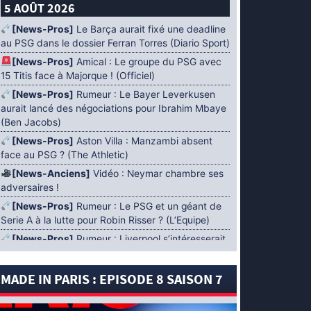
5 AOÛT 2026
[News-Pros]
Le Barça aurait fixé une deadline
au PSG dans le dossier Ferran Torres (Diario Sport)
[News-Pros]
Amical : Le groupe du PSG avec
15 Titis face à Majorque ! (Officiel)
[News-Pros]
Rumeur : Le Bayer Leverkusen
aurait lancé des négociations pour Ibrahim Mbaye
(Ben Jacobs)
[News-Pros]
Aston Villa : Manzambi absent
face au PSG ? (The Athletic)
[News-Anciens]
Vidéo : Neymar chambre ses
adversaires !
[News-Pros]
Rumeur : Le PSG et un géant de
Serie A à la lutte pour Robin Risser ? (L’Equipe)
[News-Pros]
Rumeur : Liverpool s’intéresserait
à Ibrahim Mbaye en plus de Bradley Barcola
(Fabrizio Romano)
MADE IN PARIS : EPISODE 8 SAISON 7
[News-Pros]
Rumeur : Accord contractuel
trouvé entre le PSG et Mika Godts (Fabrizio