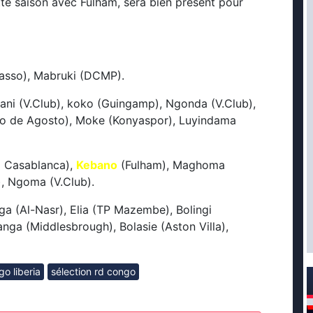
te saison avec Fulham, sera bien présent pour
iasso), Mabruki (DCMP).
i (V.Club), koko (Guingamp), Ngonda (V.Club),
o de Agosto), Moke (Konyaspor), Luyindama
a Casablanca),
Kebano
(Fulham), Maghoma
, Ngoma (V.Club).
a (Al-Nasr), Elia (TP Mazembe), Bolingi
nga (Middlesbrough), Bolasie (Aston Villa),
go liberia
sélection rd congo