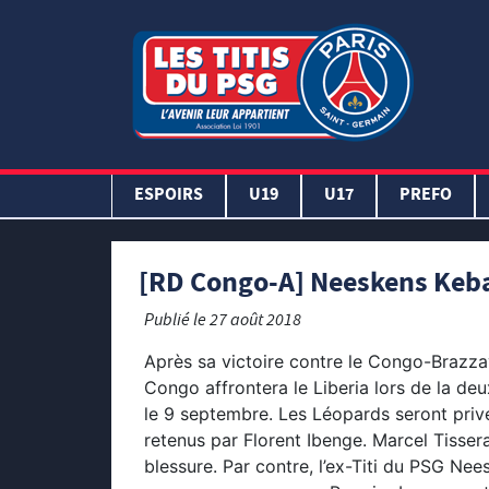
ESPOIRS
U19
U17
PREFO
[RD Congo-A] Neeskens Keba
Publié le
27 août 2018
Après sa victoire contre le Congo-Brazzavi
Congo affrontera le Liberia lors de la de
le 9 septembre. Les Léopards seront pri
retenus par Florent Ibenge. Marcel Tiss
blessure. Par contre, l’ex-Titi du PSG Ne