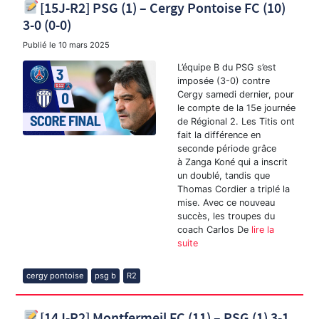
[15J-R2] PSG (1) – Cergy Pontoise FC (10)
3-0 (0-0)
Publié le
10 mars 2025
L’équipe B du PSG s’est
imposée (3-0) contre
Cergy samedi dernier, pour
le compte de la 15e journée
de Régional 2. Les Titis ont
fait la différence en
seconde période grâce
à Zanga Koné qui a inscrit
un doublé, tandis que
Thomas Cordier a triplé la
mise. Avec ce nouveau
succès, les troupes du
coach Carlos De
lire la
suite
cergy pontoise
psg b
R2
[14J-R2] Montfermeil FC (11) – PSG (1) 3-1