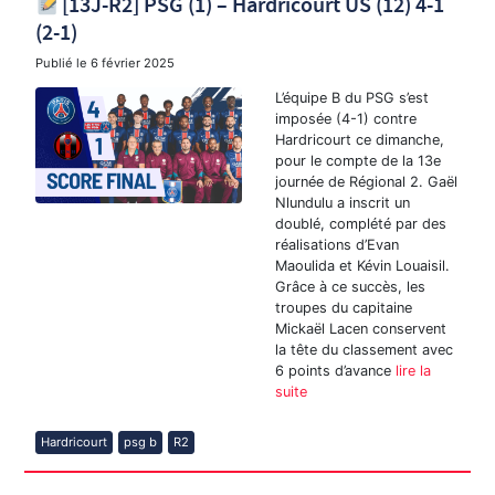
[13J-R2] PSG (1) – Hardricourt US (12) 4-1
(2-1)
Publié le
6 février 2025
L’équipe B du PSG s’est
imposée (4-1) contre
Hardricourt ce dimanche,
pour le compte de la 13e
journée de Régional 2. Gaël
Nlundulu a inscrit un
doublé, complété par des
réalisations d’Evan
Maoulida et Kévin Louaisil.
Grâce à ce succès, les
troupes du capitaine
Mickaël Lacen conservent
la tête du classement avec
6 points d’avance
lire la
suite
Hardricourt
psg b
R2