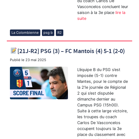
du coach Carlos De
Vasconcelos concluent leur
saison à la 3e place
lire la
suite
La Colombienne
psg b
R2
[21J-R2] PSG (3) – FC Mantois (4) 5-1 (2-0)
Publié le
23 mai 2025
L’équipe B du PSG s’est
imposée (5-1) contre
Mantes, pour le compte de
la 21e journée de Régional
2 qui s’est disputée
dimanche dernier au
Campus PSG (15h00).
Suite à cette large victoire,
les troupes du coach
Carlos De Vasconcelos
occupent toujours la 3e
place du classement avec