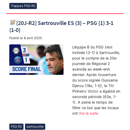
Trappes PSG R2
[20J-R2] Sartrouville ES (3) – PSG (1) 3-1
(1-0)
Publié le
8 avril 2025
L’équipe B du PSG s’est
inclinée (3-1) à Sartrouville,
pour le compte de la 20e
journée de Régional 2
avancée au week-end
dernier. Après l’ouverture
du score signée Oussama
Djerou (18e, 1-0), le Titi
Pinheiro Victor a égalisé en
seconde période (63e, 1-
1). A peine le temps de
fêter ce but que les locaux
ont
lire la suite
PSG R2
sartrouville