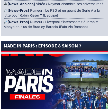
[News-Anciens]
Vidéo : Neymar chambre ses adversaires !
[News-Pros]
Rumeur : Le PSG et un géant de Serie A à la
lutte pour Robin Risser ? (L’Equipe)
[News-Pros]
Rumeur : Liverpool s’intéresserait à Ibrahim
Mbaye en plus de Bradley Barcola (Fabrizio Romano)
[News-Pros]
Rumeur : Accord contractuel trouvé entre le
PSG et Mika Godts (Fabrizio Romano)
MADE IN PARIS : EPISODE 8 SAISON 7
[News-Pros]
Rumeur : Le PSG aurait lancé un ultimatum
pour boucler le dossier Ferran Torres (Matteo Moretto)
4 AOÛT 2026
[News-Formation]
Mercato : Khalil Ayari prêté à Dunkerque
(Officiel)
[News-Anciens]
Leverkusen : un retour de Diaby envisagé
(Foot Mercato)
[News-Formation]
Nsoki va filer au Dinamo Zagreb
(L’Equipe)
[News-Pros]
Rumeur : Suzuki acheté par le PSG puis prêté ?
(L’Equipe)