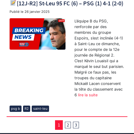
[12J-R2] St-Leu 95 FC (6) – PSG (1) 4-1 (2-0)
Publié le
26 janvier 2025
L’équipe B du PSG,
renforcée par des
membres du groupe
Espoirs, s’est inclinée (4-1)
à Saint-Leu ce dimanche,
pour le compte de la 12e
journée de Régional 2.
C’est Kévin Louaisil qui a
marqué le seul but parisien.
Malgré ce faux pas, les
troupes du capitaine
Mickaël Lacen conservent
la tête du classement avec
6
lire la suite
psg b
R2
saint-leu
1
2
3