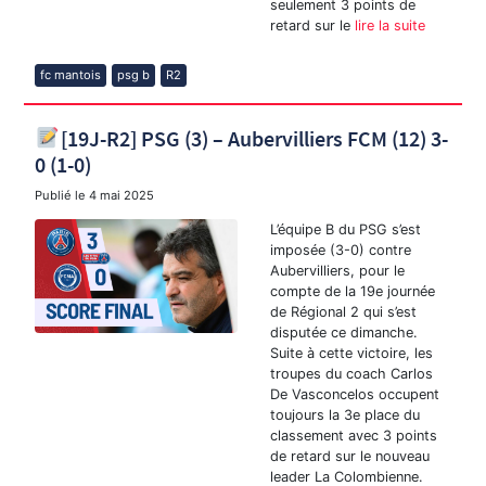
seulement 3 points de
retard sur le
lire la suite
fc mantois
psg b
R2
[19J-R2] PSG (3) – Aubervilliers FCM (12) 3-
0 (1-0)
Publié le
4 mai 2025
L’équipe B du PSG s’est
imposée (3-0) contre
Aubervilliers, pour le
compte de la 19e journée
de Régional 2 qui s’est
disputée ce dimanche.
Suite à cette victoire, les
troupes du coach Carlos
De Vasconcelos occupent
toujours la 3e place du
classement avec 3 points
de retard sur le nouveau
leader La Colombienne.