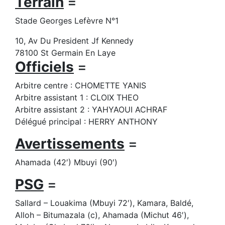
Terrain
=
Stade Georges Lefèvre N°1
10, Av Du President Jf Kennedy
78100 St Germain En Laye
Officiels
=
Arbitre centre : CHOMETTE YANIS
Arbitre assistant 1 : CLOIX THEO
Arbitre assistant 2 : YAHYAOUI ACHRAF
Délégué principal : HERRY ANTHONY
Avertissements
=
Ahamada (42′) Mbuyi (90′)
PSG
=
Sallard – Louakima (Mbuyi 72′), Kamara, Baldé,
Alloh – Bitumazala (c), Ahamada (Michut 46′),