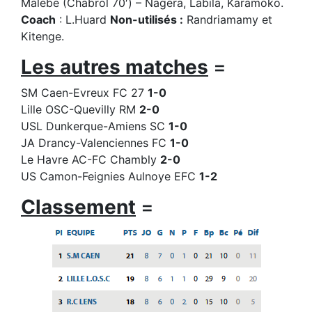
Malebe (Chabrol 70′) – Nagera, Labila, Karamoko.
Coach
: L.Huard
Non-utilisés :
Randriamamy et
Kitenge.
Les autres matches
=
SM Caen-Evreux FC 27
1-0
Lille OSC-Quevilly RM
2-0
USL Dunkerque-Amiens SC
1-0
JA Drancy-Valenciennes FC
1-0
Le Havre AC-FC Chambly
2-0
US Camon-Feignies Aulnoye EFC
1-2
Classement
=