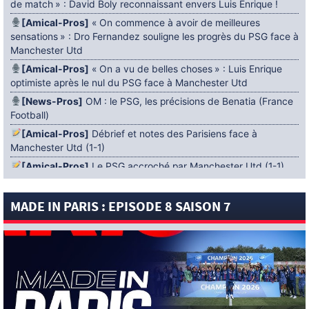
de match » : David Boly reconnaissant envers Luis Enrique !
[Amical-Pros]
« On commence à avoir de meilleures
sensations » : Dro Fernandez souligne les progrès du PSG face à
Manchester Utd
[Amical-Pros]
« On a vu de belles choses » : Luis Enrique
optimiste après le nul du PSG face à Manchester Utd
[News-Pros]
OM : le PSG, les précisions de Benatia (France
Football)
[Amical-Pros]
Débrief et notes des Parisiens face à
Manchester Utd (1-1)
[Amical-Pros]
Le PSG accroché par Manchester Utd (1-1)
[News-Pros]
Amical : Lens battu par Sunderland avant le
PSG
MADE IN PARIS : EPISODE 8 SAISON 7
5 AOÛT 2026
[News-Pros]
Le Barça aurait fixé une deadline au PSG dans
le dossier Ferran Torres (Diario Sport)
[News-Pros]
Amical : Le groupe du PSG avec 15 Titis face à
Majorque ! (Officiel)
[News-Pros]
Rumeur : Le Bayer Leverkusen aurait lancé des