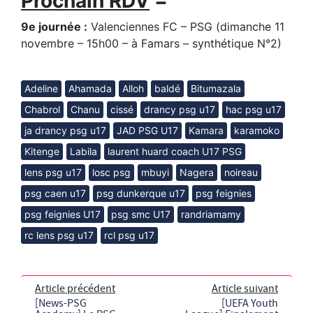
Prochain RDV
=
9e journée :
Valenciennes FC – PSG (dimanche 11
novembre – 15h00 – à Famars – synthétique N°2)
Adeline
Ahamada
Alloh
baldé
Bitumazala
Chabrol
Chanu
cissé
drancy psg u17
hac psg u17
ja drancy psg u17
JAD PSG U17
Kamara
karamoko
Kitenge
Labila
laurent huard coach U17 PSG
lens psg u17
losc psg
mbuyi
Nagera
noireau
psg caen u17
psg dunkerque u17
psg feignies
psg feignies U17
psg smc U17
randriamamy
rc lens psg u17
rcl psg u17
Article précédent
Article suivant
[News-PSG
[UEFA Youth