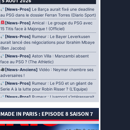
5 AOÛT 2026
[News-Pros]
Le Barça aurait fixé une deadline
au PSG dans le dossier Ferran Torres (Diario Sport)
[News-Pros]
Amical : Le groupe du PSG avec
15 Titis face à Majorque ! (Officiel)
[News-Pros]
Rumeur : Le Bayer Leverkusen
aurait lancé des négociations pour Ibrahim Mbaye
(Ben Jacobs)
[News-Pros]
Aston Villa : Manzambi absent
face au PSG ? (The Athletic)
[News-Anciens]
Vidéo : Neymar chambre ses
adversaires !
[News-Pros]
Rumeur : Le PSG et un géant de
Serie A à la lutte pour Robin Risser ? (L’Equipe)
[News-Pros]
Rumeur : Liverpool s’intéresserait
à Ibrahim Mbaye en plus de Bradley Barcola
(Fabrizio Romano)
MADE IN PARIS : EPISODE 8 SAISON 7
[News-Pros]
Rumeur : Accord contractuel
trouvé entre le PSG et Mika Godts (Fabrizio
Romano)