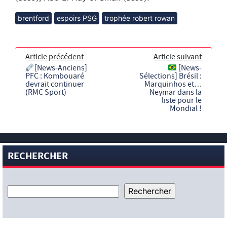
brentford
espoirs PSG
trophée robert rowan
Article précédent
Article suivant
[News-Anciens]
[News-
PFC : Kombouaré
Sélections] Brésil :
devrait continuer
Marquinhos et…
(RMC Sport)
Neymar dans la
liste pour le
Mondial !
RECHERCHER