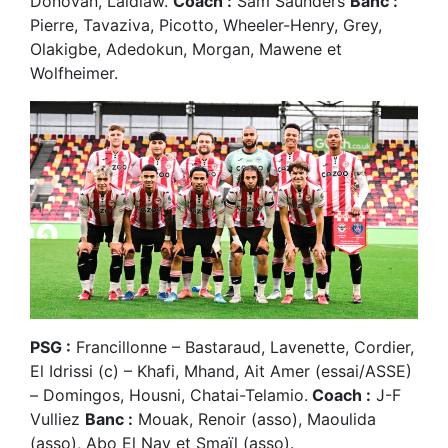
Donovan, Laidlaw.
Coach :
Sam Saunders
Banc :
Pierre, Tavaziva, Picotto, Wheeler-Henry, Grey,
Olakigbe, Adedokun, Morgan, Mawene et
Wolfheimer.
PSG :
Francillonne – Bastaraud, Lavenette, Cordier,
El Idrissi (c) – Khafi, Mhand, Ait Amer (essai/ASSE)
– Domingos, Housni, Chatai-Telamio.
Coach :
J-F
Vulliez
Banc :
Mouak, Renoir (asso), Maoulida
(asso), Abo El Nay et Smaïl (asso).