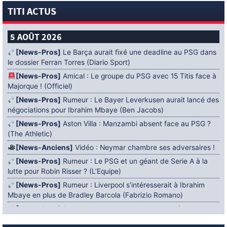
TITI ACTUS
5 AOÛT 2026
[News-Pros]
Le Barça aurait fixé une deadline au PSG dans
le dossier Ferran Torres (Diario Sport)
[News-Pros]
Amical : Le groupe du PSG avec 15 Titis face à
Majorque ! (Officiel)
[News-Pros]
Rumeur : Le Bayer Leverkusen aurait lancé des
négociations pour Ibrahim Mbaye (Ben Jacobs)
[News-Pros]
Aston Villa : Manzambi absent face au PSG ?
(The Athletic)
[News-Anciens]
Vidéo : Neymar chambre ses adversaires !
[News-Pros]
Rumeur : Le PSG et un géant de Serie A à la
lutte pour Robin Risser ? (L’Equipe)
[News-Pros]
Rumeur : Liverpool s’intéresserait à Ibrahim
Mbaye en plus de Bradley Barcola (Fabrizio Romano)
[News-Pros]
Rumeur : Accord contractuel trouvé entre le
PSG et Mika Godts (Fabrizio Romano)