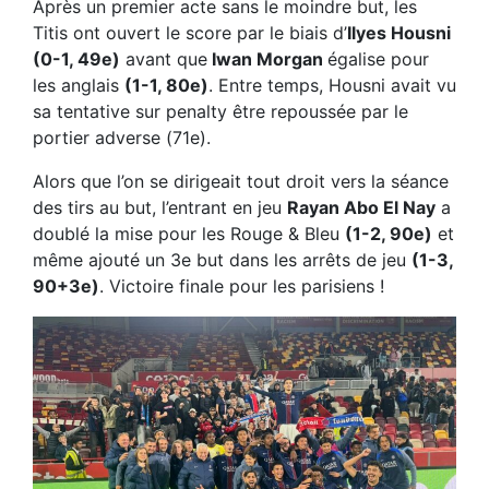
Après un premier acte sans le moindre but, les
Titis ont ouvert le score par le biais d’
Ilyes Housni
(0-1, 49e)
avant que
Iwan Morgan
égalise pour
les anglais
(1-1, 80e)
. Entre temps, Housni avait vu
sa tentative sur penalty être repoussée par le
portier adverse (71e).
Alors que l’on se dirigeait tout droit vers la séance
des tirs au but, l’entrant en jeu
Rayan Abo El Nay
a
doublé la mise pour les Rouge & Bleu
(1-2, 90e)
et
même ajouté un 3e but dans les arrêts de jeu
(1-3,
90+3e)
. Victoire finale pour les parisiens !