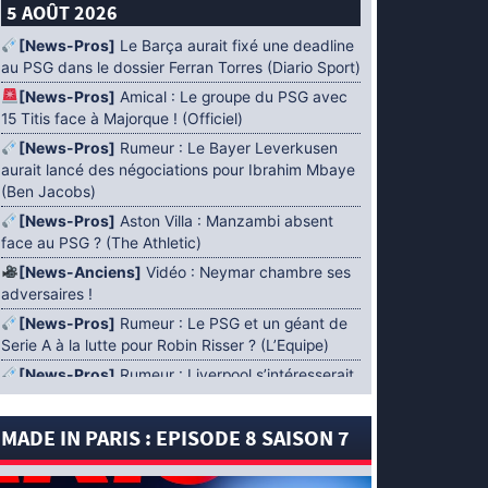
5 AOÛT 2026
[News-Pros]
Le Barça aurait fixé une deadline
au PSG dans le dossier Ferran Torres (Diario Sport)
[News-Pros]
Amical : Le groupe du PSG avec
15 Titis face à Majorque ! (Officiel)
[News-Pros]
Rumeur : Le Bayer Leverkusen
aurait lancé des négociations pour Ibrahim Mbaye
(Ben Jacobs)
[News-Pros]
Aston Villa : Manzambi absent
face au PSG ? (The Athletic)
[News-Anciens]
Vidéo : Neymar chambre ses
adversaires !
[News-Pros]
Rumeur : Le PSG et un géant de
Serie A à la lutte pour Robin Risser ? (L’Equipe)
[News-Pros]
Rumeur : Liverpool s’intéresserait
à Ibrahim Mbaye en plus de Bradley Barcola
(Fabrizio Romano)
MADE IN PARIS : EPISODE 8 SAISON 7
[News-Pros]
Rumeur : Accord contractuel
trouvé entre le PSG et Mika Godts (Fabrizio