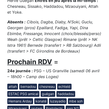
Hervé Guégan
Entrés en jeu après la mi-temps :
Chesneau, Sissako, Haddadou, Mzaouiyani, Attah
et Yoke.
Absents :
Cibois, Dagba, Diaby, N’Soki, Guclu,
Georgen (pros) Epaillard, Fadiga, Yapi, Dina
Ebimbe, Fressange, Innocent (choix/blessés/perso)
Weah (prêt > Celtic Glasgow) Rimane (prêt > NK
Istra 1961) Bernede (transfert > RB Salzbourg) Adli
(transfert > FC Girondins de Bordeaux)
Prochain RDV
=
24e journée :
PSG – US Granville
(samedi 06 avril
– 18h00 – Camp des Loges)
attah
bernadou
chesneau
echteld
ESTAC PSG amical
guégan
haddadou
Hemans Arday
konaté
luzayadio
mbe soh
Mzaouiyani.
opdam
Postolachi.
psg N2