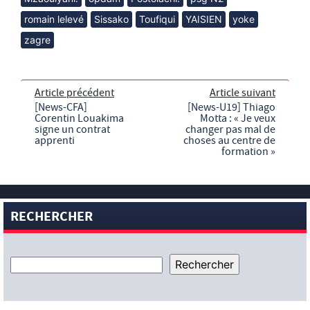
romain lelevé
Sissako
Toufiqui
YAISIEN
yoke
zagre
Article précédent
Article suivant
[News-CFA]
[News-U19] Thiago
Corentin Louakima
Motta : « Je veux
signe un contrat
changer pas mal de
apprenti
choses au centre de
formation »
RECHERCHER