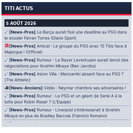
TITI ACTUS
5 AOÛT 2026
[News-Pros]
Le Barça aurait fixé une deadline au PSG dans
le dossier Ferran Torres (Diario Sport)
[News-Pros]
Amical : Le groupe du PSG avec 15 Titis face à
Majorque ! (Officiel)
[News-Pros]
Rumeur : Le Bayer Leverkusen aurait lancé des
négociations pour Ibrahim Mbaye (Ben Jacobs)
[News-Pros]
Aston Villa : Manzambi absent face au PSG ?
(The Athletic)
[News-Anciens]
Vidéo : Neymar chambre ses adversaires !
[News-Pros]
Rumeur : Le PSG et un géant de Serie A à la
lutte pour Robin Risser ? (L’Equipe)
[News-Pros]
Rumeur : Liverpool s’intéresserait à Ibrahim
Mbaye en plus de Bradley Barcola (Fabrizio Romano)
[News-Pros]
Rumeur : Accord contractuel trouvé entre le
PSG et Mika Godts (Fabrizio Romano)