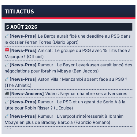
TITI ACTUS
5 AOÛT 2026
[News-Pros]
Le Barça aurait fixé une deadline au PSG dans
le dossier Ferran Torres (Diario Sport)
[News-Pros]
Amical : Le groupe du PSG avec 15 Titis face à
Majorque ! (Officiel)
[News-Pros]
Rumeur : Le Bayer Leverkusen aurait lancé des
négociations pour Ibrahim Mbaye (Ben Jacobs)
[News-Pros]
Aston Villa : Manzambi absent face au PSG ?
(The Athletic)
[News-Anciens]
Vidéo : Neymar chambre ses adversaires !
[News-Pros]
Rumeur : Le PSG et un géant de Serie A à la
lutte pour Robin Risser ? (L’Equipe)
[News-Pros]
Rumeur : Liverpool s’intéresserait à Ibrahim
Mbaye en plus de Bradley Barcola (Fabrizio Romano)
[News-Pros]
Rumeur : Accord contractuel trouvé entre le
PSG et Mika Godts (Fabrizio Romano)