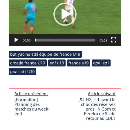
00:00
05:19
but yacine adli équipe de france U19
croatie france U19
edf u18
france u19
goal adli
goal adli U19
Article précédent
Article suivant
[Formation]
[5J-N2] J-1 avant le
Planning des
choc des réserves
matches du week-
pros : N'Gom et
end
Pereira de Sa de
retour au CDL !