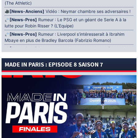
(The Athletic)
[News-Anciens]
Vidéo : Neymar chambre ses adversaires !
[News-Pros]
Rumeur : Le PSG et un géant de Serie A à la
lutte pour Robin Risser ? (L’Equipe)
[News-Pros]
Rumeur : Liverpool s’intéresserait à Ibrahim
Mbaye en plus de Bradley Barcola (Fabrizio Romano)
[News-Pros]
Rumeur : Accord contractuel trouvé entre le
PSG et Mika Godts (Fabrizio Romano)
MADE IN PARIS : EPISODE 8 SAISON 7
[News-Pros]
Rumeur : Le PSG aurait lancé un ultimatum
pour boucler le dossier Ferran Torres (Matteo Moretto)
4 AOÛT 2026
[News-Formation]
Mercato : Khalil Ayari prêté à Dunkerque
(Officiel)
[News-Anciens]
Leverkusen : un retour de Diaby envisagé
(Foot Mercato)
[News-Formation]
Nsoki va filer au Dinamo Zagreb
(L’Equipe)
[News-Pros]
Rumeur : Suzuki acheté par le PSG puis prêté ?
(L’Equipe)