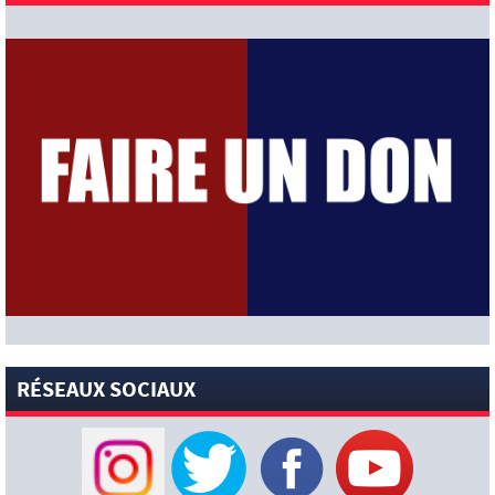
[News-Pros]
« Commencer par deux finales est une
excellente préparation » : Illia Zabarnyi ambitieux pour cette
nouvelle saison !
[News-Anciens]
Thierno Baldé libéré par Troyes va signer à
Nancy (L’Equipe)
[News-Anciens]
Santos : Neymar flou sur son avenir !
[News-Pros]
« Montrer qu’ils m’aiment et venir négocier » :
Ferran Torres envoie un message fort au Barça (Sportico)
[News-Pros]
Rumeur : Hansi Flick aurait demandé au Barça
de garder Ferran Torres (Mundo Deportivo)
[News-Pros]
« Ma préférence est qu’il reste » : Michel, le
coach de l’Ajax, évoque l’avenir de Mika Godts (Foot Mercato)
[News-Pros]
Zion Suzuki : l’entraîneur de Parme envoie un
message fort au PSG (Sky Sports)
[News-Club]
La pépite des San Antonio Spurs, Dylan Harper,
RÉSEAUX SOCIAUX
pose avec le nouveau maillot d’entraînement du PSG !
[News-Pros]
« Whatafeeling
» : Désiré Doué profite à
fond de ses vacances en famille avant de retrouver le PSG
[News-Pros]
Rumeur : Liverpool ouvre des discussions