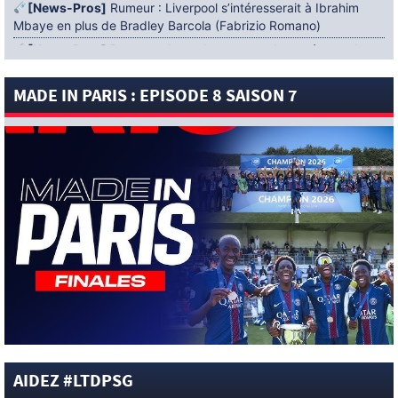
[News-Pros]
Rumeur : Liverpool s’intéresserait à Ibrahim
Mbaye en plus de Bradley Barcola (Fabrizio Romano)
[News-Pros]
Rumeur : Accord contractuel trouvé entre le
PSG et Mika Godts (Fabrizio Romano)
MADE IN PARIS : EPISODE 8 SAISON 7
[News-Pros]
Rumeur : Le PSG aurait lancé un ultimatum
pour boucler le dossier Ferran Torres (Matteo Moretto)
4 AOÛT 2026
[News-Formation]
Mercato : Khalil Ayari prêté à Dunkerque
(Officiel)
[News-Anciens]
Leverkusen : un retour de Diaby envisagé
(Foot Mercato)
[News-Formation]
Nsoki va filer au Dinamo Zagreb
(L’Equipe)
[News-Pros]
Rumeur : Suzuki acheté par le PSG puis prêté ?
(L’Equipe)
[News-Pros]
Rumeur : l’offre du PSG pour Godts refusée ?
(De Telegraaf)
[News-Club]
Le PSG ouvre une nouvelle Académie au
AIDEZ #LTDPSG
Kazakhstan