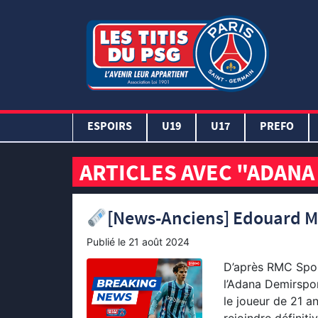
ESPOIRS
U19
U17
PREFO
ARTICLES AVEC "ADAN
[News-Anciens] Edouard Mi
Publié le
21 août 2024
D’après RMC Spor
l’Adana Demirspor
le joueur de 21 a