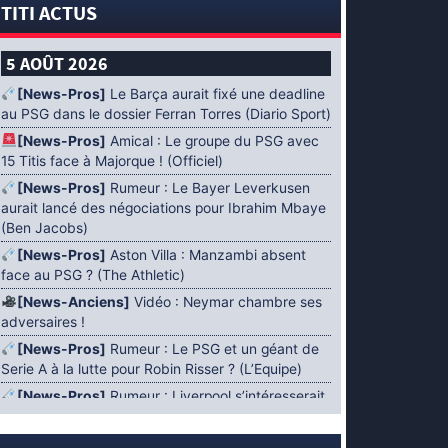
TITI ACTUS
5 AOÛT 2026
[News-Pros]
Le Barça aurait fixé une deadline
au PSG dans le dossier Ferran Torres (Diario Sport)
[News-Pros]
Amical : Le groupe du PSG avec
15 Titis face à Majorque ! (Officiel)
[News-Pros]
Rumeur : Le Bayer Leverkusen
aurait lancé des négociations pour Ibrahim Mbaye
(Ben Jacobs)
[News-Pros]
Aston Villa : Manzambi absent
face au PSG ? (The Athletic)
[News-Anciens]
Vidéo : Neymar chambre ses
adversaires !
[News-Pros]
Rumeur : Le PSG et un géant de
Serie A à la lutte pour Robin Risser ? (L’Equipe)
[News-Pros]
Rumeur : Liverpool s’intéresserait
à Ibrahim Mbaye en plus de Bradley Barcola
(Fabrizio Romano)