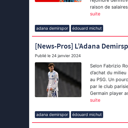
rejoindre définit
raison de salaires
suite
adana demirspor
édouard michut
[News-Pros] L’Adana Demirspo
Publié le
24 janvier 2024
Selon Fabrizio Ro
d’achat du milieu
au PSG. Un pource
par le club parisi
Germain player a
suite
adana demirspor
édouard michut