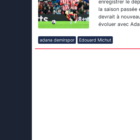
enregistrer le dé
la saison passée e
devrait à nouveau 
évoluer avec Ada
adana demirspor
Edouard Michut