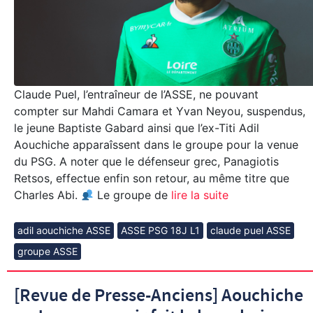
Claude Puel, l’entraîneur de l’ASSE, ne pouvant
compter sur Mahdi Camara et Yvan Neyou, suspendus,
le jeune Baptiste Gabard ainsi que l’ex-Titi Adil
Aouchiche apparaîssent dans le groupe pour la venue
du PSG. A noter que le défenseur grec, Panagiotis
Retsos, effectue enfin son retour, au même titre que
Charles Abi.
Le groupe de
lire la suite
adil aouchiche ASSE
ASSE PSG 18J L1
claude puel ASSE
groupe ASSE
[Revue de Presse-Anciens] Aouchiche