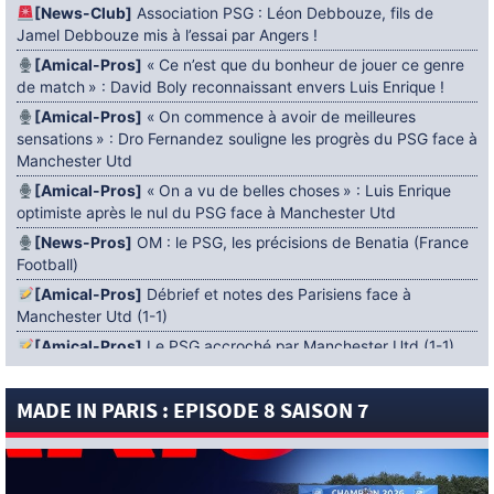
[News-Club]
Association PSG : Léon Debbouze, fils de
Jamel Debbouze mis à l’essai par Angers !
[Amical-Pros]
« Ce n’est que du bonheur de jouer ce genre
de match » : David Boly reconnaissant envers Luis Enrique !
[Amical-Pros]
« On commence à avoir de meilleures
sensations » : Dro Fernandez souligne les progrès du PSG face à
Manchester Utd
[Amical-Pros]
« On a vu de belles choses » : Luis Enrique
optimiste après le nul du PSG face à Manchester Utd
[News-Pros]
OM : le PSG, les précisions de Benatia (France
Football)
[Amical-Pros]
Débrief et notes des Parisiens face à
Manchester Utd (1-1)
[Amical-Pros]
Le PSG accroché par Manchester Utd (1-1)
[News-Pros]
Amical : Lens battu par Sunderland avant le
PSG
MADE IN PARIS : EPISODE 8 SAISON 7
5 AOÛT 2026
[News-Pros]
Le Barça aurait fixé une deadline au PSG dans
le dossier Ferran Torres (Diario Sport)