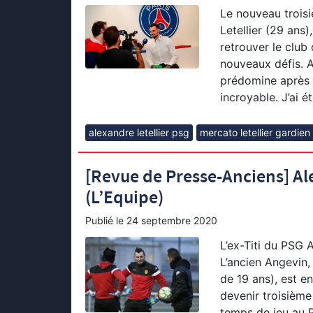
Le nouveau trois
Letellier (29 ans
retrouver le club
nouveaux défis. A
prédomine après t
incroyable. J’ai é
alexandre letellier psg
mercato letellier gardie
[Revue de Presse-Anciens] Ale
(L’Equipe)
Publié le
24 septembre 2020
L’ex-Titi du PSG A
L’ancien Angevin, 
de 19 ans), est e
devenir troisième
temps de jeu au 