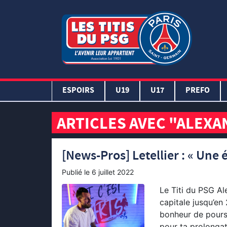
ESPOIRS
U19
U17
PREFO
ARTICLES AVEC "ALEXA
[News-Pros] Letellier : « Une 
Publié le
6 juillet 2022
Le Titi du PSG Ale
capitale jusqu’en
bonheur de poursu
pour ta prolongat