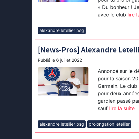
« Du bonheur ! J
avec le club
lire l
alexandre letellier psg
[News-Pros] Alexandre Letelli
Publié le
6 juillet 2022
Annoncé sur le dép
pour la saison 20
Germain. Le club 
pour deux années 
gardien passé par
sauf
lire la suite
alexandre letellier psg
prolongation letellier