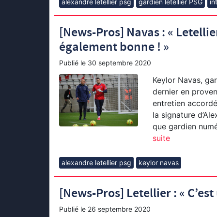
alexandre letellier psg
gardien letellier PSG
in
[News-Pros] Navas : « Letellie
également bonne ! »
Publié le
30 septembre 2020
Keylor Navas, gar
dernier en proven
entretien accordé
la signature d’Ale
que gardien numéro
suite
alexandre letellier psg
keylor navas
[News-Pros] Letellier : « C’es
Publié le
26 septembre 2020