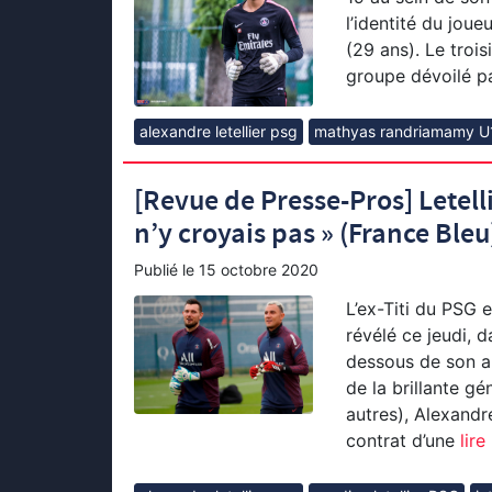
l’identité du joueu
(29 ans). Le troi
groupe dévoilé pa
alexandre letellier psg
mathyas randriamamy U
[Revue de Presse-Pros] Letell
n’y croyais pas » (France Bleu
Publié le
15 octobre 2020
L’ex-Titi du PSG 
révélé ce jeudi, 
dessous de son ar
de la brillante g
autres), Alexandr
contrat d’une
lire 