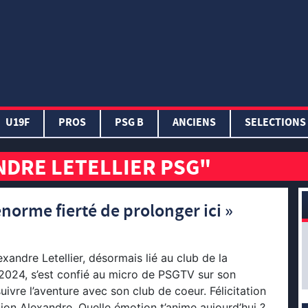
U19F
PROS
PSG B
ANCIENS
SELECTIONS
NDRE LETELLIER PSG"
énorme fierté de prolonger ici »
xandre Letellier, désormais lié au club de la
 2024, s’est confié au micro de PSGTV sur son
ivre l’aventure avec son club de coeur. Félicitation
ion Alexandre. Quelle émotion t’anime aujourd’hui ?