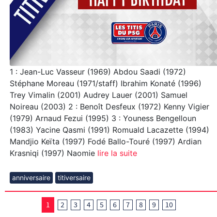
1 : Jean-Luc Vasseur (1969) Abdou Saadi (1972)
Stéphane Moreau (1971/staff) Ibrahim Konaté (1996)
Trey Vimalin (2001) Audrey Lauer (2001) Samuel
Noireau (2003) 2 : Benoît Desfeux (1972) Kenny Vigier
(1979) Arnaud Fezui (1995) 3 : Youness Bengelloun
(1983) Yacine Qasmi (1991) Romuald Lacazette (1994)
Mandjio Keïta (1997) Fodé Ballo-Touré (1997) Ardian
Krasniqi (1997) Naomie
lire la suite
anniversaire
titiversaire
1
2
3
4
5
6
7
8
9
10