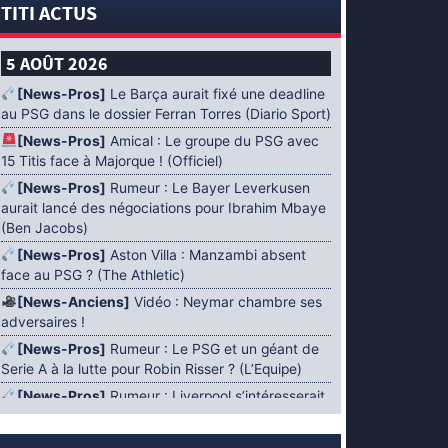
TITI ACTUS
5 AOÛT 2026
[News-Pros]
Le Barça aurait fixé une deadline
au PSG dans le dossier Ferran Torres (Diario Sport)
[News-Pros]
Amical : Le groupe du PSG avec
15 Titis face à Majorque ! (Officiel)
[News-Pros]
Rumeur : Le Bayer Leverkusen
aurait lancé des négociations pour Ibrahim Mbaye
(Ben Jacobs)
[News-Pros]
Aston Villa : Manzambi absent
face au PSG ? (The Athletic)
[News-Anciens]
Vidéo : Neymar chambre ses
adversaires !
[News-Pros]
Rumeur : Le PSG et un géant de
Serie A à la lutte pour Robin Risser ? (L’Equipe)
[News-Pros]
Rumeur : Liverpool s’intéresserait
à Ibrahim Mbaye en plus de Bradley Barcola
(Fabrizio Romano)