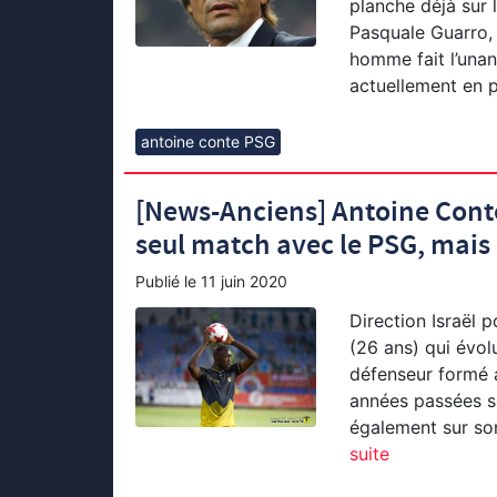
planche déjà sur l
Pasquale Guarro,
homme fait l’unan
actuellement en 
antoine conte PSG
[News-Anciens] Antoine Conté
seul match avec le PSG, mais il
Publié le
11 juin 2020
Direction Israël 
(26 ans) qui évolu
défenseur formé 
années passées so
également sur son
suite