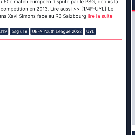
 du 60e match européen disputé par le PSG, depuis la
 compétition en 2013. Lire aussi >> [1/4F-UYL] Le
ns Xavi Simons face au RB Salzbourg
lire la suite
 U19
psg u19
UEFA Youth League 2022
UYL