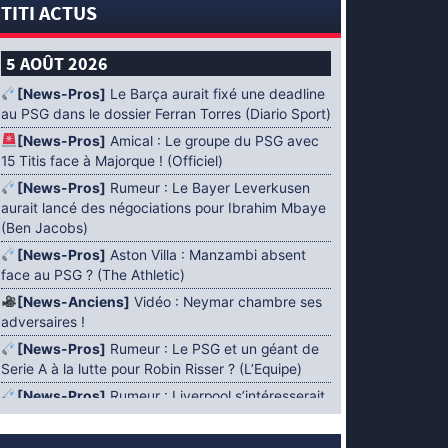
TITI ACTUS
5 AOÛT 2026
[News-Pros]
Le Barça aurait fixé une deadline
au PSG dans le dossier Ferran Torres (Diario Sport)
[News-Pros]
Amical : Le groupe du PSG avec
15 Titis face à Majorque ! (Officiel)
[News-Pros]
Rumeur : Le Bayer Leverkusen
aurait lancé des négociations pour Ibrahim Mbaye
(Ben Jacobs)
[News-Pros]
Aston Villa : Manzambi absent
face au PSG ? (The Athletic)
[News-Anciens]
Vidéo : Neymar chambre ses
adversaires !
[News-Pros]
Rumeur : Le PSG et un géant de
Serie A à la lutte pour Robin Risser ? (L’Equipe)
[News-Pros]
Rumeur : Liverpool s’intéresserait
à Ibrahim Mbaye en plus de Bradley Barcola
(Fabrizio Romano)