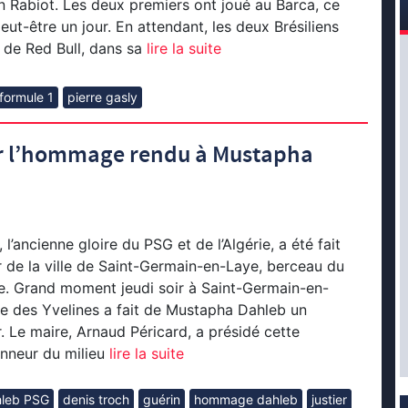
n Rabiot. Les deux premiers ont joué au Barca, ce
eut-être un jour. En attendant, les deux Brésiliens
s de Red Bull, dans sa
lire la suite
formule 1
pierre gasly
ur l’hommage rendu à Mustapha
’ancienne gloire du PSG et de l’Algérie, a été fait
 de la ville de Saint-Germain-en-Laye, berceau du
le. Grand moment jeudi soir à Saint-Germain-en-
 des Yvelines a fait de Mustapha Dahleb un
. Le maire, Arnaud Péricard, a présidé cette
nneur du milieu
lire la suite
hleb PSG
denis troch
guérin
hommage dahleb
justier