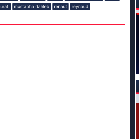
urati
mustapha dahleb
renaut
reynaud