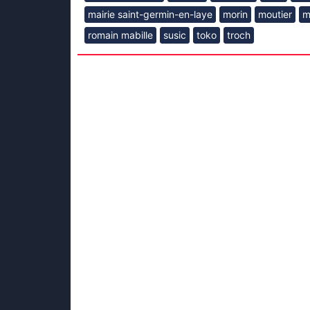
mairie saint-germin-en-laye
morin
moutier
m
romain mabille
susic
toko
troch