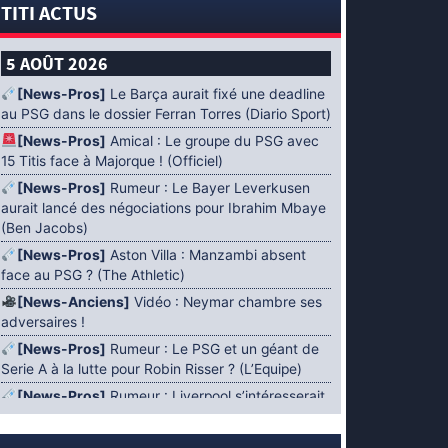
TITI ACTUS
5 AOÛT 2026
[News-Pros]
Le Barça aurait fixé une deadline
au PSG dans le dossier Ferran Torres (Diario Sport)
[News-Pros]
Amical : Le groupe du PSG avec
15 Titis face à Majorque ! (Officiel)
[News-Pros]
Rumeur : Le Bayer Leverkusen
aurait lancé des négociations pour Ibrahim Mbaye
(Ben Jacobs)
[News-Pros]
Aston Villa : Manzambi absent
face au PSG ? (The Athletic)
[News-Anciens]
Vidéo : Neymar chambre ses
adversaires !
[News-Pros]
Rumeur : Le PSG et un géant de
Serie A à la lutte pour Robin Risser ? (L’Equipe)
[News-Pros]
Rumeur : Liverpool s’intéresserait
à Ibrahim Mbaye en plus de Bradley Barcola
(Fabrizio Romano)