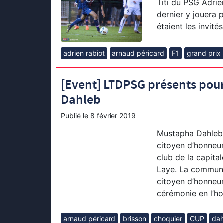
Titi du PSG Adrie
dernier y jouera p
étaient les invité
adrien rabiot
arnaud péricard
F1
grand prix 
[Event] LTDPSG présents po
Dahleb
Publié le
8 février 2019
Mustapha Dahleb, l
citoyen d’honneur
club de la capita
Laye. La commune
citoyen d’honneur
cérémonie en l’ho
arnaud péricard
brisson
choquier
CUP
da