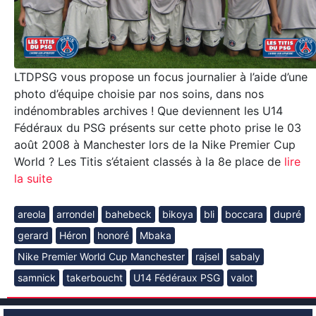
LTDPSG vous propose un focus journalier à l’aide d’une
photo d’équipe choisie par nos soins, dans nos
indénombrables archives ! Que deviennent les U14
Fédéraux du PSG présents sur cette photo prise le 03
août 2008 à Manchester lors de la Nike Premier Cup
World ? Les Titis s’étaient classés à la 8e place de
lire
la suite
areola
arrondel
bahebeck
bikoya
bli
boccara
dupré
gerard
Héron
honoré
Mbaka
Nike Premier World Cup Manchester
rajsel
sabaly
samnick
takerboucht
U14 Fédéraux PSG
valot