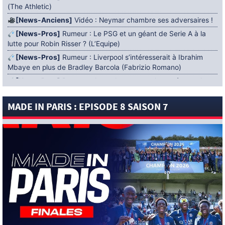
(The Athletic)
[News-Anciens]
Vidéo : Neymar chambre ses adversaires !
[News-Pros]
Rumeur : Le PSG et un géant de Serie A à la
lutte pour Robin Risser ? (L’Equipe)
[News-Pros]
Rumeur : Liverpool s’intéresserait à Ibrahim
Mbaye en plus de Bradley Barcola (Fabrizio Romano)
[News-Pros]
Rumeur : Accord contractuel trouvé entre le
PSG et Mika Godts (Fabrizio Romano)
MADE IN PARIS : EPISODE 8 SAISON 7
[News-Pros]
Rumeur : Le PSG aurait lancé un ultimatum
pour boucler le dossier Ferran Torres (Matteo Moretto)
4 AOÛT 2026
[News-Formation]
Mercato : Khalil Ayari prêté à Dunkerque
(Officiel)
[News-Anciens]
Leverkusen : un retour de Diaby envisagé
(Foot Mercato)
[News-Formation]
Nsoki va filer au Dinamo Zagreb
(L’Equipe)
[News-Pros]
Rumeur : Suzuki acheté par le PSG puis prêté ?