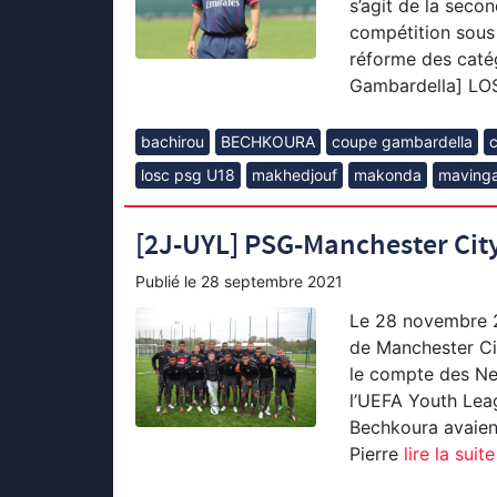
s’agit de la seco
compétition sous l
réforme des catég
Gambardella] L
bachirou
BECHKOURA
coupe gambardella
losc psg U18
makhedjouf
makonda
maving
[2J-UYL] PSG-Manchester City…
Publié le
28 septembre 2021
Le 28 novembre 20
de Manchester Cit
le compte des Nex
l’UEFA Youth Leag
Bechkoura avaient
Pierre
lire la suite