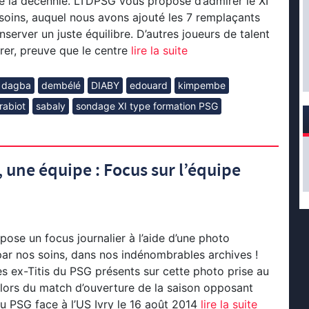
de la décennie. LTDPSG vous propose d’admirer le XI
soins, auquel nous avons ajouté les 7 remplaçants
server un juste équilibre. D’autres joueurs de talent
rer, preuve que le centre
lire la suite
dagba
dembélé
DIABY
edouard
kimpembe
rabiot
sabaly
sondage XI type formation PSG
 une équipe : Focus sur l’équipe
se un focus journalier à l’aide d’une photo
par nos soins, dans nos indénombrables archives !
s ex-Titis du PSG présents sur cette photo prise au
ors du match d’ouverture de la saison opposant
du PSG face à l’US Ivry le 16 août 2014
lire la suite