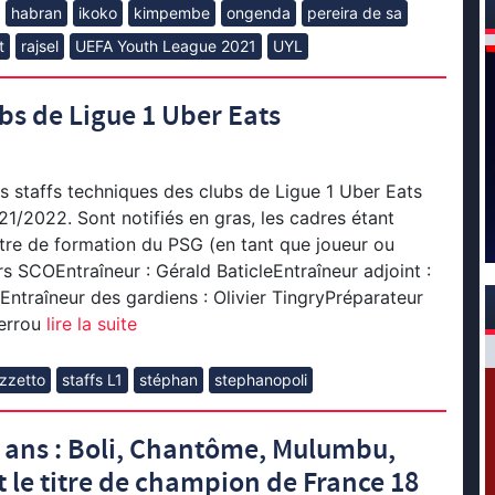
habran
ikoko
kimpembe
ongenda
pereira de sa
t
rajsel
UEFA Youth League 2021
UYL
ubs de Ligue 1 Uber Eats
s staffs techniques des clubs de Ligue 1 Uber Eats
21/2022. Sont notifiés en gras, les cadres étant
tre de formation du PSG (en tant que joueur ou
rs SCOEntraîneur : Gérald BaticleEntraîneur adjoint :
ntraîneur des gardiens : Olivier TingryPréparateur
errou
lire la suite
izzetto
staffs L1
stéphan
stephanopoli
5 ans : Boli, Chantôme, Mulumbu,
le titre de champion de France 18