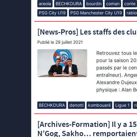
areola
BECHKOURA
bourdin
coman
conte
PSG City U19
PSG Manchester City U19
rabio
[News-Pros] Les staffs des cl
Publié le
29 juillet 2021
Retrouvez tous le
pour la saison 20
passés par le cen
entraîneur). Ange
Alexandre DujeuxE
physique : Alan B
BECHKOURA
denotti
kombouaré
Ligue 1
r
[Archives-Formation] Il y a 1
N’Gog, Sakho… remportaient 