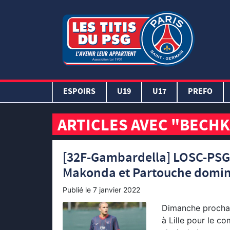
ESPOIRS
U19
U17
PREFO
ARTICLES AVEC "BECH
[32F-Gambardella] LOSC-PSG : il
Makonda et Partouche domina
Publié le
7 janvier 2022
Dimanche prochai
à Lille pour le c