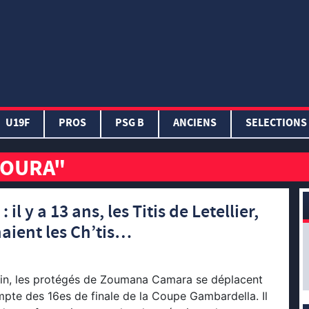
U19F
PROS
PSG B
ANCIENS
SELECTIONS
KOURA"
 y a 13 ans, les Titis de Letellier,
ient les Ch’tis…
n, les protégés de Zoumana Camara se déplacent
ompte des 16es de finale de la Coupe Gambardella. Il