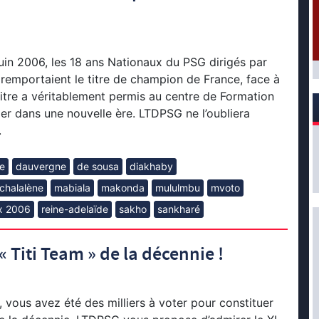
in 2006, les 18 ans Nationaux du PSG dirigés par
emportaient le titre de champion de France, face à
itre a véritablement permis au centre de Formation
r dans une nouvelle ère. LTDPSG ne l’oubliera
.
e
dauvergne
de sousa
diakhaby
ichalalène
mabiala
makonda
mululmbu
mvoto
x 2006
reine-adelaïde
sakho
sankharé
 Titi Team » de la décennie !
, vous avez été des milliers à voter pour constituer