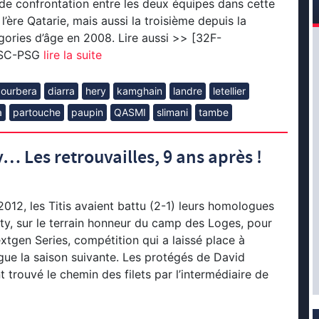
nde confrontation entre les deux équipes dans cette
’ère Qatarie, mais aussi la troisième depuis la
ories d’âge en 2008. Lire aussi >> [32F-
OSC-PSG
lire la suite
courbera
diarra
hery
kamghain
landre
letellier
a
partouche
paupin
QASMI
slimani
tambe
 Les retrouvailles, 9 ans après !
12, les Titis avaient battu (2-1) leurs homologues
y, sur le terrain honneur du camp des Loges, pour
tgen Series, compétition qui a laissé place à
ue la saison suivante. Les protégés de David
 trouvé le chemin des filets par l’intermédiaire de