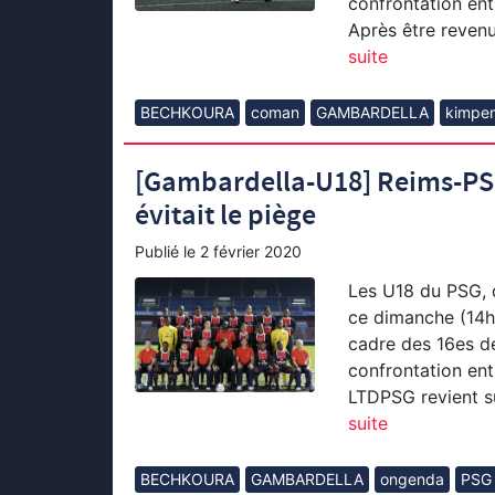
confrontation ent
Après être revenu
suite
BECHKOURA
coman
GAMBARDELLA
kimpe
[Gambardella-U18] Reims-PSG…
évitait le piège
Publié le
2 février 2020
Les U18 du PSG, 
ce dimanche (14h
cadre des 16es de
confrontation ent
LTDPSG revient su
suite
BECHKOURA
GAMBARDELLA
ongenda
PSG