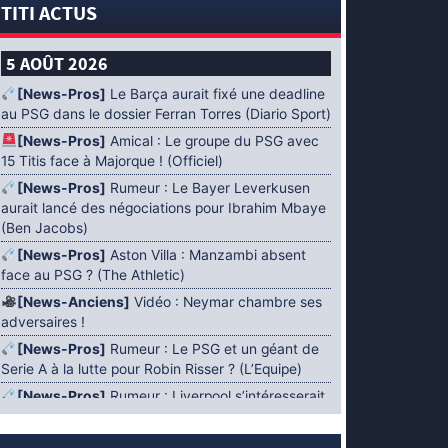
TITI ACTUS
5 AOÛT 2026
[News-Pros]
Le Barça aurait fixé une deadline
au PSG dans le dossier Ferran Torres (Diario Sport)
[News-Pros]
Amical : Le groupe du PSG avec
15 Titis face à Majorque ! (Officiel)
[News-Pros]
Rumeur : Le Bayer Leverkusen
aurait lancé des négociations pour Ibrahim Mbaye
(Ben Jacobs)
[News-Pros]
Aston Villa : Manzambi absent
face au PSG ? (The Athletic)
[News-Anciens]
Vidéo : Neymar chambre ses
adversaires !
[News-Pros]
Rumeur : Le PSG et un géant de
Serie A à la lutte pour Robin Risser ? (L’Equipe)
[News-Pros]
Rumeur : Liverpool s’intéresserait
à Ibrahim Mbaye en plus de Bradley Barcola
(Fabrizio Romano)