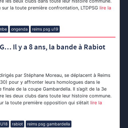
re les deux clubs dans toute leur histoire commune.
 sur la toute première confrontation, LTDPSG
lire la
mbe
ongenda
reims psg u19
 Il y a 8 ans, la bande à Rabiot
dirigés par Stéphane Moreau, se déplacent à Reims
30) pour y affronter leurs homologues dans le
 finale de la coupe Gambardella. Il s’agit de la 3e
re les deux clubs dans toute leur histoire commune.
r la toute première opposition qui s’était
lire la
 U18
rabiot
reims psg gambardella