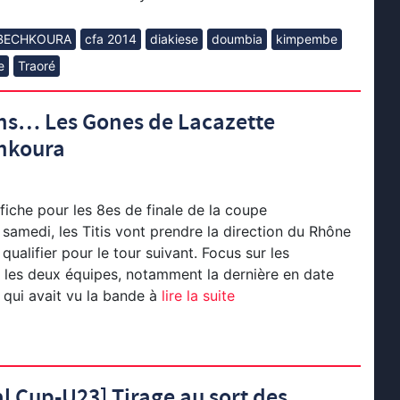
BECHKOURA
cfa 2014
diakiese
doumbia
kimpembe
e
Traoré
ans… Les Gones de Lacazette
chkoura
fiche pour les 8es de finale de la coupe
samedi, les Titis vont prendre la direction du Rhône
qualifier pour le tour suivant. Focus sur les
 les deux équipes, notamment la dernière en date
 qui avait vu la bande à
lire la suite
l Cup-U23] Tirage au sort des