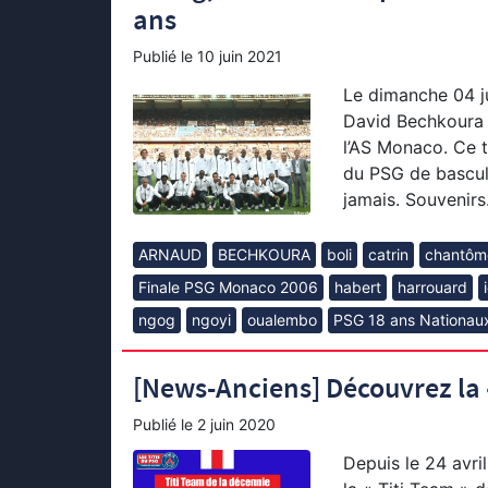
ans
Publié le
10 juin 2021
Le dimanche 04 ju
David Bechkoura r
l’AS Monaco. Ce t
du PSG de bascule
jamais. Souvenirs
ARNAUD
BECHKOURA
boli
catrin
chantôm
Finale PSG Monaco 2006
habert
harrouard
ngog
ngoyi
oualembo
PSG 18 ans Nationau
[News-Anciens] Découvrez la «
Publié le
2 juin 2020
Depuis le 24 avril