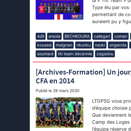
la « Titi Team » 
Type élu par vos 
permettant de con
auraient pu y figu
Adli
areola
BECHKOURA
callegari
coman
kouassi
maignan
nkunku
nsoki
ongenda
soumaré
titi team décennie
zagadou
[Archives-Formation] Un jour,
CFA en 2014
Publié le
29 mars 2020
LTDPSG vous propo
d’équipe choisie 
Que deviennent le
Camp des Loges l
l’équipe réserve 