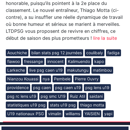
honorable, puisqu’ils pointent à la 2e place du
classement. Le nouvel entraîneur, Thiago Motta (ci-
contre), a su insuffler une réelle dynamique de travail
où bonne humeur et sérieux se marient à merveilles.
LTDPSG vous proposent de revivre en chiffres, ce
début de saison des plus prometteurs !
lire la suite
Aouchiche
bilan stats psg 12 journées
coulibaly
fadiga
fiawoo
fressange
innocent
Kalimuendo
kapo
Larkeche
live psg caen u19
makutungu
matimbou
Nianzou Kouassi
nya
Pembele
Pierre Ouvry
providence
psg caen
psg caen u19
psg lens u19
psg rc lens u19
psg smc U19
Ruiz Atil
saidani
statistiques u19 psg
stats u19 psg
thiago motta
U19 nationaux PSG
vimalin
williams
YAISIEN
yapi