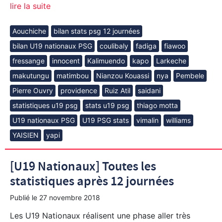
lire la suite
Aouchiche
bilan stats psg 12 journées
bilan U19 nationaux PSG
coulibaly
fadiga
fiawoo
fressange
innocent
Kalimuendo
kapo
Larkeche
makutungu
matimbou
Nianzou Kouassi
nya
Pembele
Pierre Ouvry
providence
Ruiz Atil
saidani
statistiques u19 psg
stats u19 psg
thiago motta
U19 nationaux PSG
U19 PSG stats
vimalin
williams
YAISIEN
yapi
[U19 Nationaux] Toutes les
statistiques après 12 journées
Publié le
27 novembre 2018
Les U19 Nationaux réalisent une phase aller très