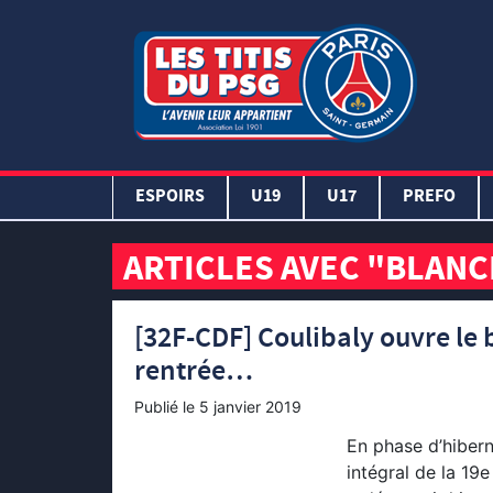
ESPOIRS
U19
U17
PREFO
ARTICLES AVEC "BLAN
[32F-CDF] Coulibaly ouvre le ba
rentrée…
Publié le
5 janvier 2019
En phase d’hibern
intégral de la 19