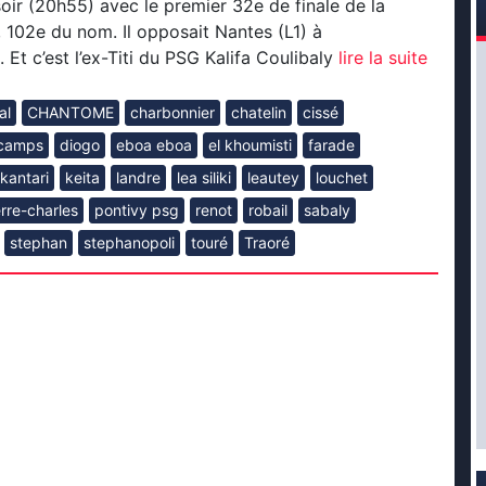
soir (20h55) avec le premier 32e de finale de la
102e du nom. Il opposait Nantes (L1) à
Et c’est l’ex-Titi du PSG Kalifa Coulibaly
lire la suite
al
CHANTOME
charbonnier
chatelin
cissé
camps
diogo
eboa eboa
el khoumisti
farade
kantari
keita
landre
lea siliki
leautey
louchet
erre-charles
pontivy psg
renot
robail
sabaly
stephan
stephanopoli
touré
Traoré