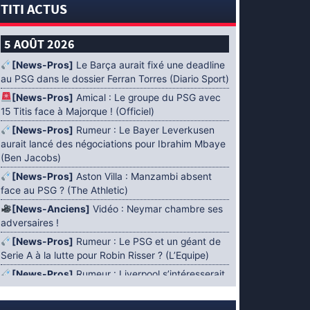
TITI ACTUS
5 AOÛT 2026
[News-Pros]
Le Barça aurait fixé une deadline
au PSG dans le dossier Ferran Torres (Diario Sport)
[News-Pros]
Amical : Le groupe du PSG avec
15 Titis face à Majorque ! (Officiel)
[News-Pros]
Rumeur : Le Bayer Leverkusen
aurait lancé des négociations pour Ibrahim Mbaye
(Ben Jacobs)
[News-Pros]
Aston Villa : Manzambi absent
face au PSG ? (The Athletic)
[News-Anciens]
Vidéo : Neymar chambre ses
adversaires !
[News-Pros]
Rumeur : Le PSG et un géant de
Serie A à la lutte pour Robin Risser ? (L’Equipe)
[News-Pros]
Rumeur : Liverpool s’intéresserait
à Ibrahim Mbaye en plus de Bradley Barcola
(Fabrizio Romano)