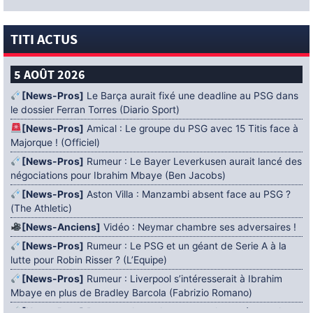
TITI ACTUS
5 AOÛT 2026
[News-Pros]
Le Barça aurait fixé une deadline au PSG dans
le dossier Ferran Torres (Diario Sport)
[News-Pros]
Amical : Le groupe du PSG avec 15 Titis face à
Majorque ! (Officiel)
[News-Pros]
Rumeur : Le Bayer Leverkusen aurait lancé des
négociations pour Ibrahim Mbaye (Ben Jacobs)
[News-Pros]
Aston Villa : Manzambi absent face au PSG ?
(The Athletic)
[News-Anciens]
Vidéo : Neymar chambre ses adversaires !
[News-Pros]
Rumeur : Le PSG et un géant de Serie A à la
lutte pour Robin Risser ? (L’Equipe)
[News-Pros]
Rumeur : Liverpool s’intéresserait à Ibrahim
Mbaye en plus de Bradley Barcola (Fabrizio Romano)
[News-Pros]
Rumeur : Accord contractuel trouvé entre le