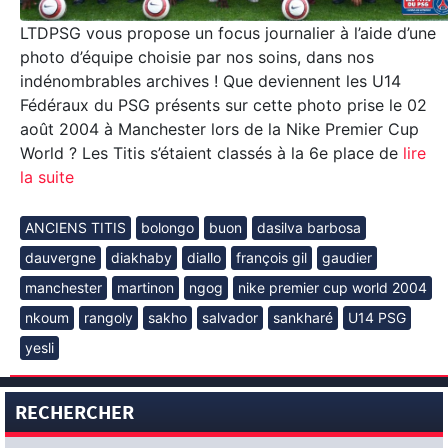
LTDPSG vous propose un focus journalier à l’aide d’une
photo d’équipe choisie par nos soins, dans nos
indénombrables archives ! Que deviennent les U14
Fédéraux du PSG présents sur cette photo prise le 02
août 2004 à Manchester lors de la Nike Premier Cup
World ? Les Titis s’étaient classés à la 6e place de
lire
la suite
ANCIENS TITIS
bolongo
buon
dasilva barbosa
dauvergne
diakhaby
diallo
françois gil
gaudier
manchester
martinon
ngog
nike premier cup world 2004
nkoum
rangoly
sakho
salvador
sankharé
U14 PSG
yesli
RECHERCHER