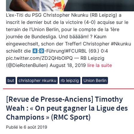
L’ex-Titi du PSG Christopher Nkunku (RB Leipzig) a
inscrit le dernier but de la victoire (4-0) acquise sur le
terrain de l’Union Berlin, pour le compte de la 1ère
journée de Bundesliga. Und bääääm! ? Kaum
eingewechselt, schon der Treffer! Christopher #Nkunku
schießt die
:
-Führung!#FCURBL (69.) 0:4
pic.twitter.com/ZD2QHbOlPQ — RB Leipzig
(@DieRotenBullen) August 18, 2019
lire la suite
but
christopher nkunku
rb leipzig
Union Berlin
[Revue de Presse-Anciens] Timothy
Weah : « On peut gagner la Ligue des
Champions » (RMC Sport)
Publié le
6 août 2019