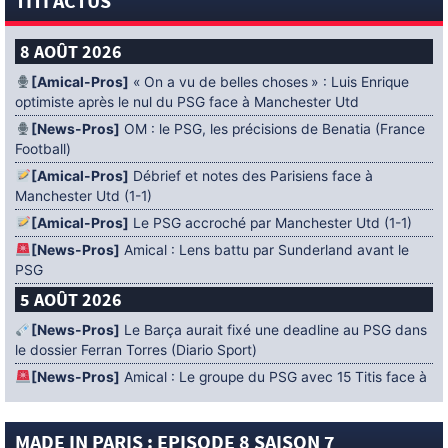
TITI ACTUS
8 AOÛT 2026
[Amical-Pros]
« On a vu de belles choses » : Luis Enrique
optimiste après le nul du PSG face à Manchester Utd
[News-Pros]
OM : le PSG, les précisions de Benatia (France
Football)
[Amical-Pros]
Débrief et notes des Parisiens face à
Manchester Utd (1-1)
[Amical-Pros]
Le PSG accroché par Manchester Utd (1-1)
[News-Pros]
Amical : Lens battu par Sunderland avant le
PSG
5 AOÛT 2026
[News-Pros]
Le Barça aurait fixé une deadline au PSG dans
le dossier Ferran Torres (Diario Sport)
[News-Pros]
Amical : Le groupe du PSG avec 15 Titis face à
Majorque ! (Officiel)
[News-Pros]
Rumeur : Le Bayer Leverkusen aurait lancé des
MADE IN PARIS : EPISODE 8 SAISON 7
négociations pour Ibrahim Mbaye (Ben Jacobs)