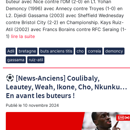
buteur avec Nice contre l’OM (2-0) en L1. Yohan
Demoncy (1996) avec Annecy contre Troyes (1-0) en
L2. Djeidi Gassama (2003) avec Sheffield Wednesday
contre Bristol City (2-2) en Championship. Kays Ruiz-
Atil (2002) avec Francs Borains contre RFC Seraing (1-
1)
lire la suite
Adli
bretagne
buts anciens titis
cho
correia
demoncy
gassama
ruiz-atil
[News-Anciens] Coulibaly,
Leautey, Weah, Ikone, Cho, Nkunku…
En avant les buteurs !
Publié le
10 novembre 2024