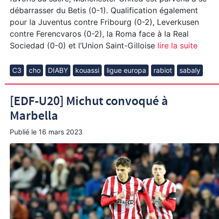
débarrasser du Betis (0-1). Qualification également
pour la Juventus contre Fribourg (0-2), Leverkusen
contre Ferencvaros (0-2), la Roma face à la Real
Sociedad (0-0) et l’Union Saint-Gilloise
lire la suite
C3
cho
DIABY
kouassi
ligue europa
rabiot
sabaly
[EDF-U20] Michut convoqué à
Marbella
Publié le
16 mars 2023