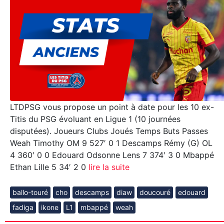
LTDPSG vous propose un point à date pour les 10 ex-
Titis du PSG évoluant en Ligue 1 (10 journées
disputées). Joueurs Clubs Joués Temps Buts Passes
Weah Timothy OM 9 527′ 0 1 Descamps Rémy (G) OL
4 360′ 0 0 Edouard Odsonne Lens 7 374′ 3 0 Mbappé
Ethan Lille 5 34′ 2 0
lire la suite
ballo-touré
cho
descamps
diaw
doucouré
edouard
fadiga
ikone
L1
mbappé
weah