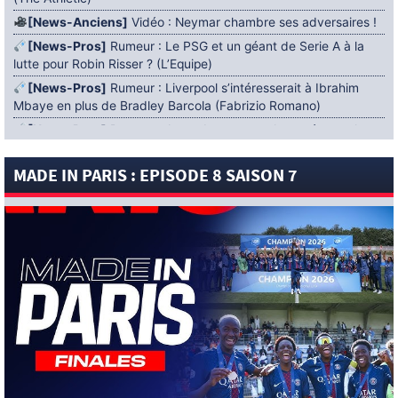
[News-Anciens]
Vidéo : Neymar chambre ses adversaires !
[News-Pros]
Rumeur : Le PSG et un géant de Serie A à la
lutte pour Robin Risser ? (L’Equipe)
[News-Pros]
Rumeur : Liverpool s’intéresserait à Ibrahim
Mbaye en plus de Bradley Barcola (Fabrizio Romano)
[News-Pros]
Rumeur : Accord contractuel trouvé entre le
PSG et Mika Godts (Fabrizio Romano)
MADE IN PARIS : EPISODE 8 SAISON 7
[News-Pros]
Rumeur : Le PSG aurait lancé un ultimatum
pour boucler le dossier Ferran Torres (Matteo Moretto)
4 AOÛT 2026
[News-Formation]
Mercato : Khalil Ayari prêté à Dunkerque
(Officiel)
[News-Anciens]
Leverkusen : un retour de Diaby envisagé
(Foot Mercato)
[News-Formation]
Nsoki va filer au Dinamo Zagreb
(L’Equipe)
[News-Pros]
Rumeur : Suzuki acheté par le PSG puis prêté ?
(L’Equipe)