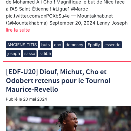
de Mohamed Ali Cho ! Magnifique le but de Nice face
à l’AS Saint-Étienne ! #Ligue1 #Maroc
pic.twitter.com/qnPOXbSu4e — Mountakhab.net
(@Mountakhabma) September 20, 2024 Lenny Joseph
lire la suite
ANCIENS TITIS
buts
cho
demoncy
Epailly
essende
joseph
sasso
sidibé
[EDF-U20] Diouf, Michut, Cho et
Odobert retenus pour le Tournoi
Maurice-Revello
Publié le
20 mai 2024