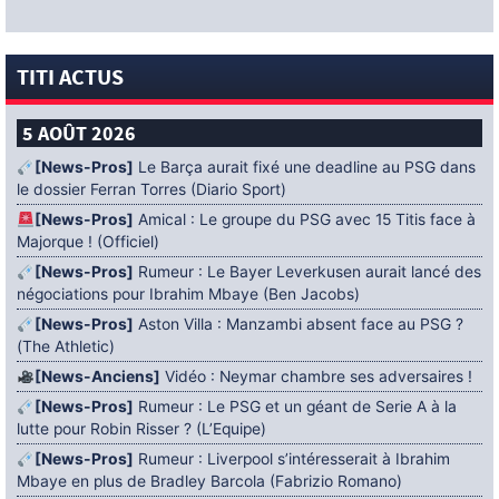
TITI ACTUS
5 AOÛT 2026
[News-Pros]
Le Barça aurait fixé une deadline au PSG dans
le dossier Ferran Torres (Diario Sport)
[News-Pros]
Amical : Le groupe du PSG avec 15 Titis face à
Majorque ! (Officiel)
[News-Pros]
Rumeur : Le Bayer Leverkusen aurait lancé des
négociations pour Ibrahim Mbaye (Ben Jacobs)
[News-Pros]
Aston Villa : Manzambi absent face au PSG ?
(The Athletic)
[News-Anciens]
Vidéo : Neymar chambre ses adversaires !
[News-Pros]
Rumeur : Le PSG et un géant de Serie A à la
lutte pour Robin Risser ? (L’Equipe)
[News-Pros]
Rumeur : Liverpool s’intéresserait à Ibrahim
Mbaye en plus de Bradley Barcola (Fabrizio Romano)