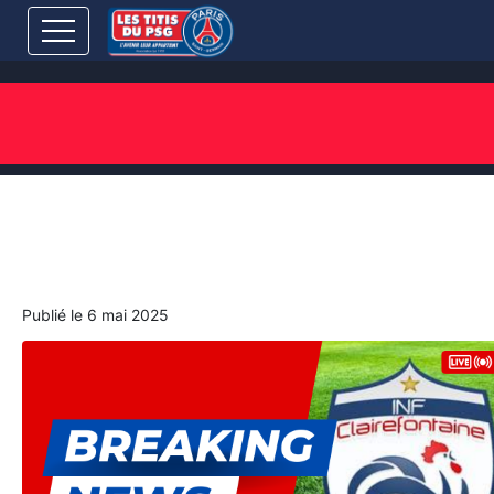
ARTICLES AVEC "CONCOURS
INF"
🚨[News-Préformation] Morooka et
Gadou valident leur entrée à l’INF
Clairefontaine
Publié le
6 mai 2025