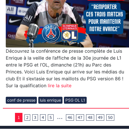
Découvrez la conférence de presse complète de Luis
Enrique à la veille de l’affiche de la 30e journée de L1
entre le PSG et l’OL, dimanche (21h) au Parc des
Princes. Voici Luis Enrique qui arrive sur les médias du
club Et il s’extasie sur les maillots du PSG version 86 !
Sur la qualification
lire la suite
conf de presse
luis enrique
PSG OL L1
…
1
2
3
4
5
46
47
48
49
50