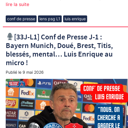
lire la suite
conf de presse
lens psg L1
luis enrique
[33J-L1] Conf de Presse J-1 :
Bayern Munich, Doué, Brest, Titis,
blessés, mental… Luis Enrique au
micro !
Publié le
9 mai 2026