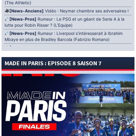
(The Athletic)
[News-Anciens]
Vidéo : Neymar chambre ses adversaires !
[News-Pros]
Rumeur : Le PSG et un géant de Serie A à la
lutte pour Robin Risser ? (L’Equipe)
[News-Pros]
Rumeur : Liverpool s’intéresserait à Ibrahim
Mbaye en plus de Bradley Barcola (Fabrizio Romano)
[News-Pros]
Rumeur : Accord contractuel trouvé entre le
PSG et Mika Godts (Fabrizio Romano)
MADE IN PARIS : EPISODE 8 SAISON 7
[News-Pros]
Rumeur : Le PSG aurait lancé un ultimatum
pour boucler le dossier Ferran Torres (Matteo Moretto)
4 AOÛT 2026
[News-Formation]
Mercato : Khalil Ayari prêté à Dunkerque
(Officiel)
[News-Anciens]
Leverkusen : un retour de Diaby envisagé
(Foot Mercato)
[News-Formation]
Nsoki va filer au Dinamo Zagreb
(L’Equipe)
[News-Pros]
Rumeur : Suzuki acheté par le PSG puis prêté ?
(L’Equipe)