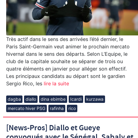
Très actif dans le sens des arrivées l’été dernier, le
Paris Saint-Germain veut animer le prochain mercato
hivernal dans le sens des départs. Selon L’Equipe, le
club de la capitale souhaite se séparer de trois ou
quatre éléments en janvier pour alléger son effectif.
Les principaux candidats au départ sont le gardien
Sergio Rico, les
lire la suite
dagba
diallo
dina ebimbe
Icardi
kurzawa
mercato hiver PSG
rafinha
rico
[News-Pros] Diallo et Gueye
convoqués avec le Sénégal, Sabaly et