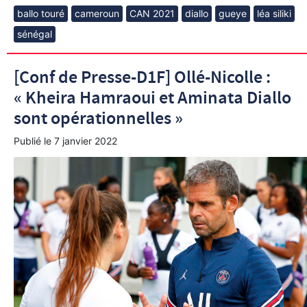
ballo touré
cameroun
CAN 2021
diallo
gueye
léa siliki
sénégal
[Conf de Presse-D1F] Ollé-Nicolle :
« Kheira Hamraoui et Aminata Diallo
sont opérationnelles »
Publié le
7 janvier 2022