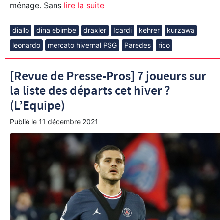
ménage. Sans
lire la suite
diallo
dina ebimbe
draxler
Icardi
kehrer
kurzawa
leonardo
mercato hivernal PSG
Paredes
rico
[Revue de Presse-Pros] 7 joueurs sur
la liste des départs cet hiver ?
(L’Equipe)
Publié le
11 décembre 2021