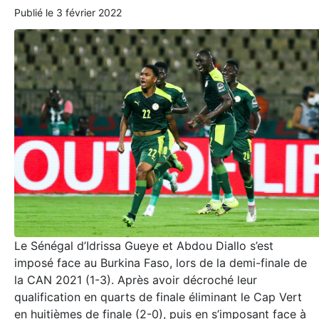
Publié le
3 février 2022
Le Sénégal d’Idrissa Gueye et Abdou Diallo s’est
imposé face au Burkina Faso, lors de la demi-finale de
la CAN 2021 (1-3). Après avoir décroché leur
qualification en quarts de finale éliminant le Cap Vert
en huitièmes de finale (2-0), puis en s’imposant face à