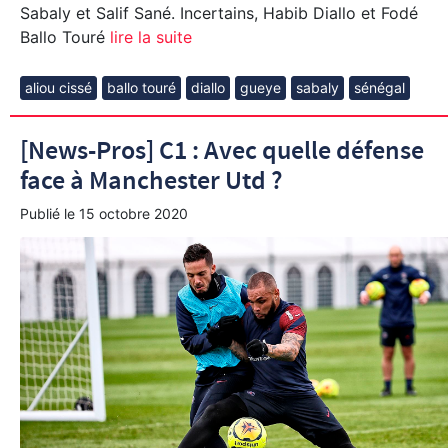
Sabaly et Salif Sané. Incertains, Habib Diallo et Fodé
Ballo Touré
lire la suite
aliou cissé
ballo touré
diallo
gueye
sabaly
sénégal
[News-Pros] C1 : Avec quelle défense
face à Manchester Utd ?
Publié le
15 octobre 2020