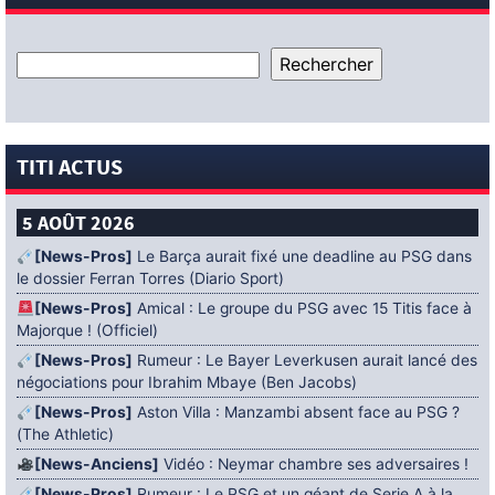
TITI ACTUS
5 AOÛT 2026
[News-Pros]
Le Barça aurait fixé une deadline au PSG dans
le dossier Ferran Torres (Diario Sport)
[News-Pros]
Amical : Le groupe du PSG avec 15 Titis face à
Majorque ! (Officiel)
[News-Pros]
Rumeur : Le Bayer Leverkusen aurait lancé des
négociations pour Ibrahim Mbaye (Ben Jacobs)
[News-Pros]
Aston Villa : Manzambi absent face au PSG ?
(The Athletic)
[News-Anciens]
Vidéo : Neymar chambre ses adversaires !
[News-Pros]
Rumeur : Le PSG et un géant de Serie A à la