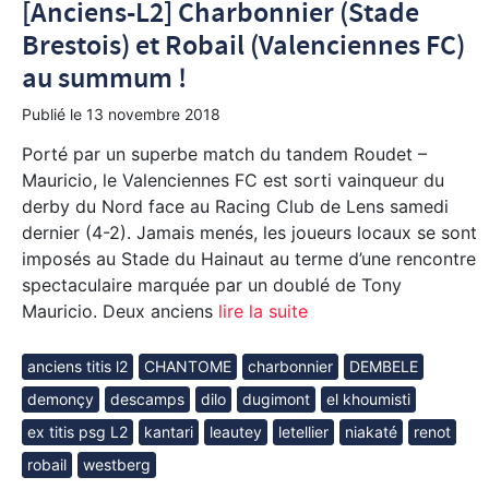
[Anciens-L2] Charbonnier (Stade
Brestois) et Robail (Valenciennes FC)
au summum !
Publié le
13 novembre 2018
Porté par un superbe match du tandem Roudet –
Mauricio, le Valenciennes FC est sorti vainqueur du
derby du Nord face au Racing Club de Lens samedi
dernier (4-2). Jamais menés, les joueurs locaux se sont
imposés au Stade du Hainaut au terme d’une rencontre
spectaculaire marquée par un doublé de Tony
Mauricio. Deux anciens
lire la suite
anciens titis l2
CHANTOME
charbonnier
DEMBELE
demonçy
descamps
dilo
dugimont
el khoumisti
ex titis psg L2
kantari
leautey
letellier
niakaté
renot
robail
westberg