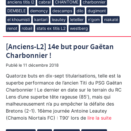
anciens titis l2
cabral
CHANTOME
charbonnier
DEMBELE
demonçy
descamps
dilo
dugimont
el khoumisti
kantari
leautey
letellier
n'gom
niakaté
renot
robail
stats ex titis L2
westberg
[Anciens-L2] 14e but pour Gaëtan
Charbonnier !
Publié le
11 décembre 2018
Quatorze buts en dix-sept titularisations, telle est la
superbe performance de l’ancien Titi du PSG Gaëtan
Charbonnier ! Le dernier en date sur le terrain du RC
Lens d’une superbe tête rageuse (85′), mais qui
malheureusement n’a pu empêcher la défaite des
Bretons (2-1). 16ème journée Antoine Leautey
(Chamois Niortais FC) : T90′ lors de
lire la suite