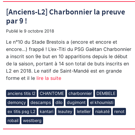
[Anciens-L2] Charbonnier la preuve
par 9 !
Publié le
9 octobre 2018
Le n°10 du Stade Brestois a (encore et encore et
encore…) frappé ! L’ex-Titi du PSG Gaëtan Charbonnier
a inscrit son 9e but en 10 apparitions depuis le début
de la saison, portant à 14 son total de buts inscrits en
L2 en 2018. Le natif de Saint-Mandé est en grande
forme et il le
lire la suite
anciens titis l2
CHANTOME
charbonnier
DEMBELE
demonçy
descamps
dilo
dugimont
el khoumisti
ex titis psg L2
kantari
leautey
letellier
niakaté
renot
robail
westberg