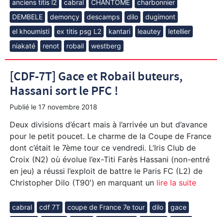
anciens titis l2
cabral
CHANTOME
charbonnier
DEMBELE
demonçy
descamps
dilo
dugimont
el khoumisti
ex titis psg L2
kantari
leautey
letellier
niakaté
renot
robail
westberg
[CDF-7T] Gace et Robail buteurs,
Hassani sort le PFC !
Publié le
17 novembre 2018
Deux divisions d’écart mais à l’arrivée un but d’avance
pour le petit poucet. Le charme de la Coupe de France
dont c’était le 7ème tour ce vendredi. L’Iris Club de
Croix (N2) où évolue l’ex-Titi Farès Hassani (non-entré
en jeu) a réussi l’exploit de battre le Paris FC (L2) de
Christopher Dilo (T90′) en marquant un
lire la suite
cabral
cdf 7T
coupe de France 7e tour
dilo
gace