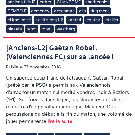
anciens titis l2
cabral
CHANTOME
charbonnier
DEMBELE
demonçy
descamps
dilo
dugimont
el khoumisti
ex titis psg L2
kantari
leautey
letellier
niakaté
renot
robail
westberg
[Anciens-L2] Gaëtan Robail
(Valenciennes FC) sur sa lancée !
Publié le
27 novembre 2018
Un superbe coup franc de l’attaquant Gaëtan Robail
(prêté par le PSG) a permis aux Valenciennois
d’arracher un match nul mérité vendredi soir à Béziers
(1-1). Supérieurs dans le jeu, les Nordistes ont dû se
remettre d’un penalty manqué par Mauricio. Des
percussions du début à la fin du match, une volonté de
jouer permanente
lire la suite