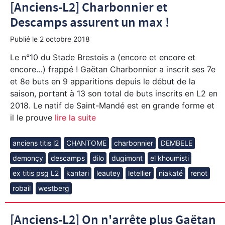
[Anciens-L2] Charbonnier et
Descamps assurent un max !
Publié le
2 octobre 2018
Le n°10 du Stade Brestois a (encore et encore et
encore…) frappé ! Gaëtan Charbonnier a inscrit ses 7e
et 8e buts en 9 apparitions depuis le début de la
saison, portant à 13 son total de buts inscrits en L2 en
2018. Le natif de Saint-Mandé est en grande forme et
il le prouve
lire la suite
anciens titis l2
CHANTOME
charbonnier
DEMBELE
demonçy
descamps
dilo
dugimont
el khoumisti
ex titis psg L2
kantari
leautey
letellier
niakaté
renot
robail
westberg
[Anciens-L2] On n'arrête plus Gaëtan