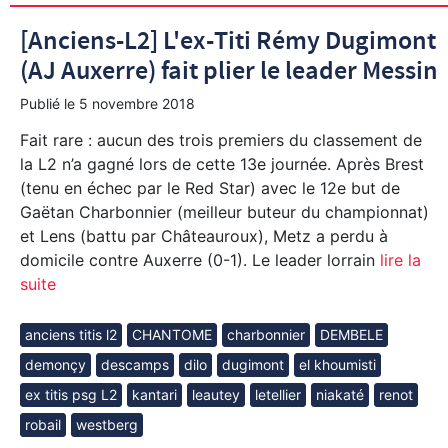
[Anciens-L2] L'ex-Titi Rémy Dugimont
(AJ Auxerre) fait plier le leader Messin
Publié le
5 novembre 2018
Fait rare : aucun des trois premiers du classement de
la L2 n’a gagné lors de cette 13e journée. Après Brest
(tenu en échec par le Red Star) avec le 12e but de
Gaëtan Charbonnier (meilleur buteur du championnat)
et Lens (battu par Châteauroux), Metz a perdu à
domicile contre Auxerre (0-1). Le leader lorrain
lire la
suite
anciens titis l2
CHANTOME
charbonnier
DEMBELE
demonçy
descamps
dilo
dugimont
el khoumisti
ex titis psg L2
kantari
leautey
letellier
niakaté
renot
robail
westberg