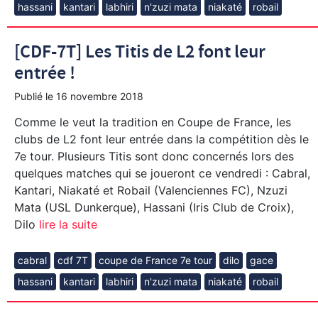
hassani
kantari
labhiri
n'zuzi mata
niakaté
robail
[CDF-7T] Les Titis de L2 font leur
entrée !
Publié le
16 novembre 2018
Comme le veut la tradition en Coupe de France, les
clubs de L2 font leur entrée dans la compétition dès le
7e tour. Plusieurs Titis sont donc concernés lors des
quelques matches qui se joueront ce vendredi : Cabral,
Kantari, Niakaté et Robail (Valenciennes FC), Nzuzi
Mata (USL Dunkerque), Hassani (Iris Club de Croix),
Dilo
lire la suite
cabral
cdf 7T
coupe de France 7e tour
dilo
gace
hassani
kantari
labhiri
n'zuzi mata
niakaté
robail