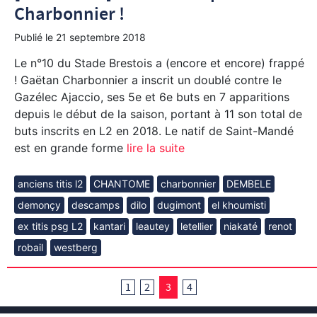
Charbonnier !
Publié le
21 septembre 2018
Le n°10 du Stade Brestois a (encore et encore) frappé
! Gaëtan Charbonnier a inscrit un doublé contre le
Gazélec Ajaccio, ses 5e et 6e buts en 7 apparitions
depuis le début de la saison, portant à 11 son total de
buts inscrits en L2 en 2018. Le natif de Saint-Mandé
est en grande forme
lire la suite
anciens titis l2
CHANTOME
charbonnier
DEMBELE
demonçy
descamps
dilo
dugimont
el khoumisti
ex titis psg L2
kantari
leautey
letellier
niakaté
renot
robail
westberg
1
2
3
4